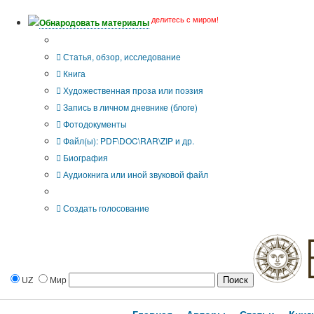
делитесь с миром!
Обнародовать материалы
Тип публикации
Статья, обзор, исследование
Книга
Художественная проза или поэзия
Запись в личном дневнике (блоге)
Фотодокументы
Файл(ы): PDF\DOC\RAR\ZIP и др.
Биография
Аудиокнига или иной звуковой файл
Дополнительные опции:
Создать голосование
UZ
Мир