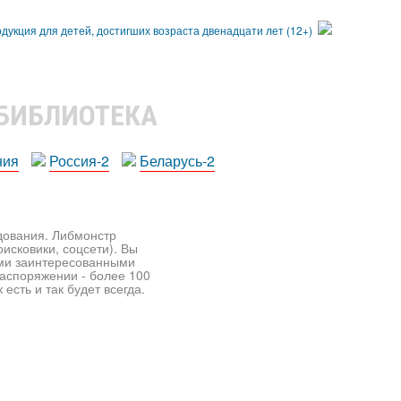
 БИБЛИОТЕКА
ния
Россия-2
Беларусь-2
едования. Либмонстр
исковики, соцсети). Вы
ими заинтересованными
распоряжении - более 100
есть и так будет всегда.