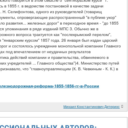
кого говорится в этом смысле о "сентябрьском курсе" 1.
 в 1855 г. в ведомстве постановкой в качестве задачи
 Н. Селифонтова, одного из руководителей (товарищ
окументы, опровергающие распространенный "в публике укор"
ло развития... железных дорог" в переходное время - "до 1855
тся упоминания в ряде изданий МПС 3. Обычно же в
ожного вопроса трактуется как "послекрымский перелом",
 "январским курсом" 1857 года. 26 января был издан царский
дорог и состоялось учреждение монопольной компании Главного
дах под впечатлением от неудачных результатов
тика действий компании и правительства, обвиняемого в
зских учредителей ... Главного общества")4. Министерство путей
ризнавало, что "главноуправляющим (К. В. Чевкиным - К. К.) в
ew/Железнодорожная-реформа-1855-1856-гг-в-России
Михаил Константинович Дитерихс