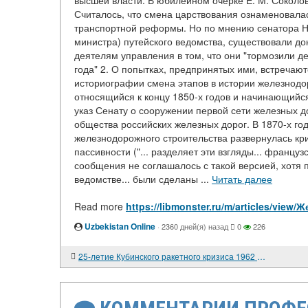
высшей власти. В юбилейном очерке Е. М. Соколовс
Считалось, что смена царствования ознаменовалась
транспортной реформы. Но по мнению сенатора Н.
министра) путейского ведомства, существовали д
деятелям управления в том, что они "тормозили де
года" 2. О попытках, предпринятых ими, встречаю
историографии смена этапов в истории железнодор
относящийся к концу 1850-х годов и начинающийся
указ Сенату о сооружении первой сети железных 
общества российских железных дорог. В 1870-х го
железнодорожного строительства развернулась кри
пассивности ("... разделяет эти взгляды... францу
сообщения не соглашалось с такой версией, хотя п
ведомстве... были сделаны ...
Читать далее
Read more
https://libmonster.ru/m/articles/vi
Uzbekistan Online
·
2360 дней(я) назад
0
226
25-летие Кубинского ракетного кризиса 1962 года. Конференция американских и советских политиков и ученых в Вашингтоне