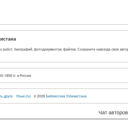
кистана
ких работ, биографий, фотодокументов, файлов. Сохраните навсегда своё авт
-1856 гг. в России
ть друга
Язык (ru)
© 2026
Библиотека Узбекистана
Чат авторо