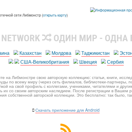
ы
отечной сети Либмонстр (
открыть карту
)
R NETWORK
ОДИН МИР - ОДНА
аина
Казахстан
Молдова
Таджикистан
Эсто
США-Великобритания
Швеция
Сербия
те на Либмонстре свою авторскую коллекцию: статьи, книги, иссл
уды по всему миру (через сеть филиалов, библиотеки-партнеры, по
лкой на свой профиль с коллегами, учениками, читателями и друг
ь их со своим авторским наследием. После регистрации в Вашем 
ия собственной авторской коллекции. Это бесплатно: так было, так 
Скачать приложение для Android