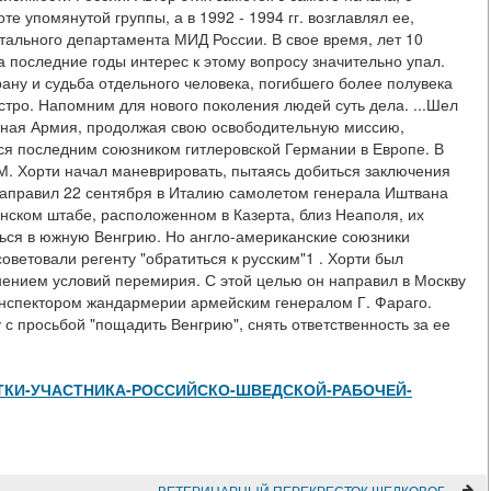
те упомянутой группы, а в 1992 - 1994 гг. возглавлял ее,
тального департамента МИД России. В свое время, лет 10
За последние годы интерес к этому вопросу значительно упал.
ану и судьба отдельного человека, погибшего более полувека
остро. Напомним для нового поколения людей суть дела. ...Шел
сная Армия, продолжая свою освободительную миссию,
ся последним союзником гитлеровской Германии в Европе. В
 М. Хорти начал маневрировать, пытаясь добиться заключения
направил 22 сентября в Италию самолетом генерала Иштвана
нском штабе, расположенном в Казерта, близ Неаполя, их
ться в южную Венгрию. Но англо-американские союзники
ветовали регенту "обратиться к русским"1 . Хорти был
нением условий перемирия. С этой целью он направил в Москву
инспектором жандармерии армейским генералом Г. Фараго.
 с просьбой "пощадить Венгрию", снять ответственность за ее
w/ЗАМЕТКИ-УЧАСТНИКА-РОССИЙСКО-ШВЕДСКОЙ-РАБОЧЕЙ-
ВЕТЕРИНАРНЫЙ ПЕРЕКРЕСТОК ШЕЛКОВОГО ПУТИ