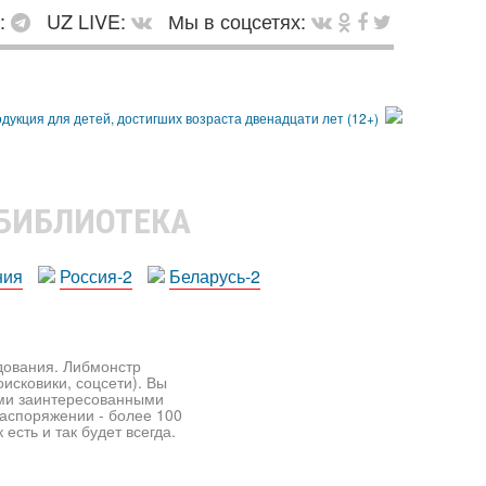
в:
UZ LIVE:
Мы в соцсетях:
 БИБЛИОТЕКА
ния
Россия-2
Беларусь-2
едования. Либмонстр
исковики, соцсети). Вы
ими заинтересованными
распоряжении - более 100
есть и так будет всегда.