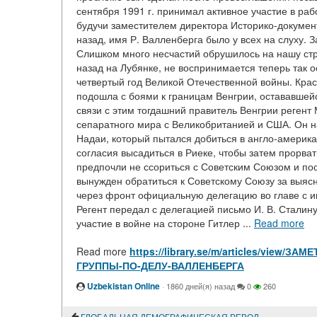
сентября 1991 г. принимал активное участие в рабо
будучи заместителем директора Историко-докумен
назад, имя Р. Валленберга было у всех на слуху. 
Слишком много несчастий обрушилось на нашу стр
назад на Лубянке, не воспринимается теперь так 
четвертый год Великой Отечественной войны. Кра
подошла с боями к границам Венгрии, остававшей
связи с этим тогдашний правитель Венгрии регент
сепаратного мира с Великобританией и США. Он 
Надаи, который пытался добиться в англо-америка
согласия высадиться в Риеке, чтобы затем прорва
предпочли не ссориться с Советским Союзом и посо
вынужден обратиться к Советскому Союзу за выяс
через фронт официальную делегацию во главе с 
Регент передал с делегацией письмо И. В. Сталину
участие в войне на стороне Гитлер ...
Read more
Read more
https://library.se/m/articles/vie
ГРУППЫ-ПО-ДЕЛУ-ВАЛЛЕНБЕРГА
Uzbekistan Online
·
1860 дней(я) назад
0
260
ГЛОБАЛЬНАЯ ДЕМОГРАФИЧЕСКАЯ РЕВОЛЮЦИЯ И БУДУЩЕЕ ЧЕЛОВЕЧЕСТВА