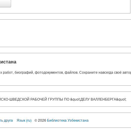
кистана
ких работ, биографий, фотодокументов, файлов. Сохраните навсегда своё авт
СКО-ШВЕДСКОЙ РАБОЧЕЙ ГРУППЫ ПО &quot;ДЕЛУ ВАЛЛЕНБЕРГА&quot;
ть друга
Язык (ru)
© 2026
Библиотека Узбекистана