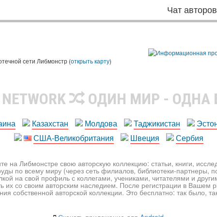
Чат авторо
ы
отечной сети Либмонстр (
открыть карту
)
R NETWORK
ОДИН МИР - ОДНА
аина
Казахстан
Молдова
Таджикистан
Эсто
США-Великобритания
Швеция
Сербия
те на Либмонстре свою авторскую коллекцию: статьи, книги, иссл
уды по всему миру (через сеть филиалов, библиотеки-партнеры, по
лкой на свой профиль с коллегами, учениками, читателями и друг
ь их со своим авторским наследием. После регистрации в Вашем 
ия собственной авторской коллекции. Это бесплатно: так было, так 