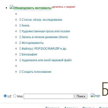
делитесь с миром!
Обнародовать материалы
Тип публикации
Статья, обзор, исследование
Книга
Художественная проза или поэзия
Запись в личном дневнике (блоге)
Фотодокументы
Файл(ы): PDF\DOC\RAR\ZIP и др.
Биография
Аудиокнига или иной звуковой файл
Дополнительные опции:
Создать голосование
UZ
Мир