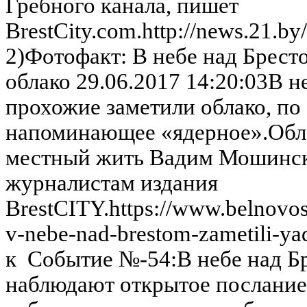
Гребного канала, пишет
BrestCity.com.http://news.21.b
2)Фотофакт: В небе над Брест
облако 29.06.2017 14:20:03В н
прохожие заметили облако, по
напоминающее «ядерное».Обл
местный жить Вадим Мошинск
журналистам издания
BrestCITY.https://www.belnovost
v-nebe-nad-brestom-zametili-y
к Событие №-54:В небе над Б
наблюдают открытое послание