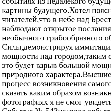
событиях из недалекого будущ
картины будущего.Хотел пояс
читателей,что в небе над Брес
наблюдают открытое послания
необычного грибообразного о
Силы,демонстрируя иммитаци
мощности над городом,таким 
это будет взрыв большой мощн
природного характера.Высшие
процесс возникновения самого
сказать каким образом возникн
фотографиях я не смог увидеть
Событие №-54Знаковое событи