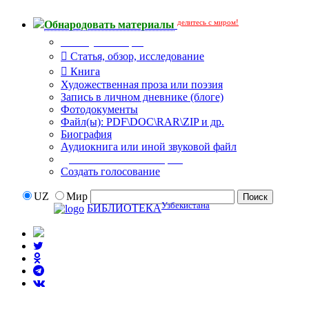
делитесь с миром!
Обнародовать материалы
Тип публикации
Статья, обзор, исследование
Книга
Художественная проза или поэзия
Запись в личном дневнике (блоге)
Фотодокументы
Файл(ы): PDF\DOC\RAR\ZIP и др.
Биография
Аудиокнига или иной звуковой файл
Дополнительные опции:
Создать голосование
UZ
Мир
Узбекистана
БИБЛИОТЕКА