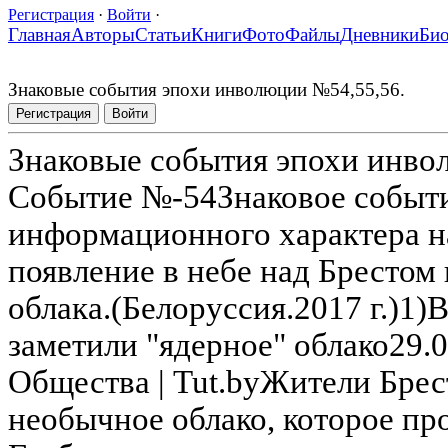
Регистрация
·
Войти
·
Главная
Авторы
Статьи
Книги
Фото
Файлы
Дневники
Би
Знаковые события эпохи инволюции №54,55,56.
Регистрация
Войти
Знаковые события эпохи инво
Событие №-54Знаковое событи
информационного характера н
появление в небе над Брестом
облака.(Белоруссия.2017 г.)1)
заметили "ядерное" облако29.
Общества | Tut.byЖители Бре
необычное облако, которое пр