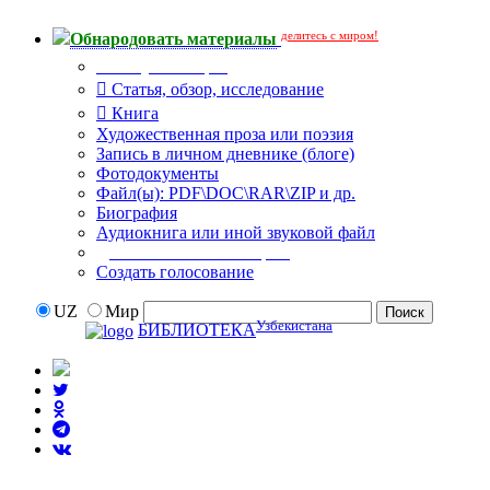
делитесь с миром!
Обнародовать материалы
Тип публикации
Статья, обзор, исследование
Книга
Художественная проза или поэзия
Запись в личном дневнике (блоге)
Фотодокументы
Файл(ы): PDF\DOC\RAR\ZIP и др.
Биография
Аудиокнига или иной звуковой файл
Дополнительные опции:
Создать голосование
UZ
Мир
Узбекистана
БИБЛИОТЕКА