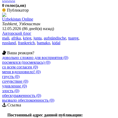





0 голос(а,ов)
Публикатор
Uzbekistan Online
Tashkent, Узбекистан
12.05.2026 (86 дней(я) назад)
Авторский блог
mali
,
afrika
,
krieg
,
junta
,
aufständische
,
tuareg
,
russland
,
frankreich
,
bamako
,
kidal
Ваша реакция?
довольно сложно для восприятия (0)
посмеялся (посмеялась) (0)
со всем согласен (0)
меня вдохновило! (0)
грусть (0)
сочувствие (0)
удивление (0)
злость (0)
обескураженность (0)
вызвало обеспокоенность (0)
Ссылка
Постоянный адрес данной публикации: