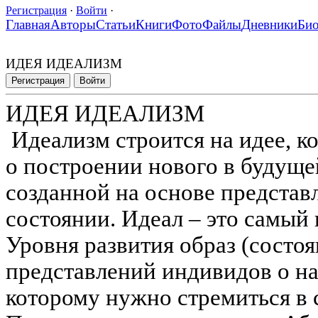
Регистрация
·
Войти
·
Главная
Авторы
Статьи
Книги
Фото
Файлы
Дневники
Би
ИДЕЯ ИДЕАЛИЗМ
Регистрация
Войти
ИДЕЯ ИДЕАЛИЗМ
Идеализм строится на идее, к
о построении нового в будуще
созданной на основе предста
состоянии. Идеал – это самый
Уровня развития образ (состоя
представлений индивидов о н
которому нужно стремиться в