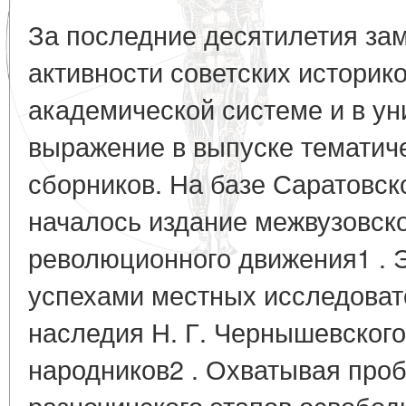
За последние десятилетия за
активности советских историк
академической системе и в ун
выражение в выпуске тематич
сборников. На базе Саратовск
началось издание межвузовско
революционного движения1 . 
успехами местных исследоват
наследия Н. Г. Чернышевского
народников2 . Охватывая проб
разночинского этапов освобод