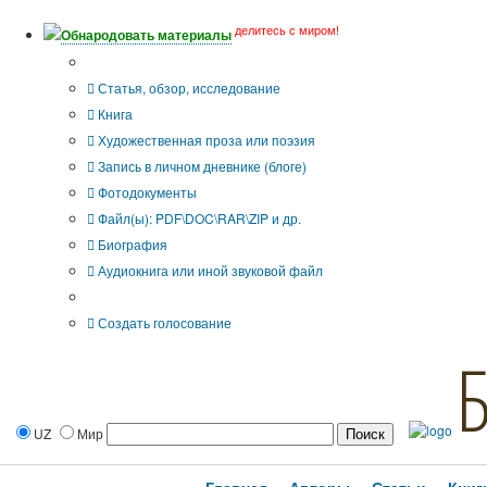
делитесь с миром!
Обнародовать материалы
Тип публикации
Статья, обзор, исследование
Книга
Художественная проза или поэзия
Запись в личном дневнике (блоге)
Фотодокументы
Файл(ы): PDF\DOC\RAR\ZIP и др.
Биография
Аудиокнига или иной звуковой файл
Дополнительные опции:
Создать голосование
UZ
Мир