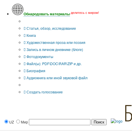
делитесь с миром!
Обнародовать материалы
Тип публикации
Статья, обзор, исследование
Книга
Художественная проза или поэзия
Запись в личном дневнике (блоге)
Фотодокументы
Файл(ы): PDF\DOC\RAR\ZIP и др.
Биография
Аудиокнига или иной звуковой файл
Дополнительные опции:
Создать голосование
UZ
Мир