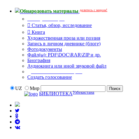
делитесь с миром!
Обнародовать материалы
Тип публикации
Статья, обзор, исследование
Книга
Художественная проза или поэзия
Запись в личном дневнике (блоге)
Фотодокументы
Файл(ы): PDF\DOC\RAR\ZIP и др.
Биография
Аудиокнига или иной звуковой файл
Дополнительные опции:
Создать голосование
UZ
Мир
Узбекистана
БИБЛИОТЕКА