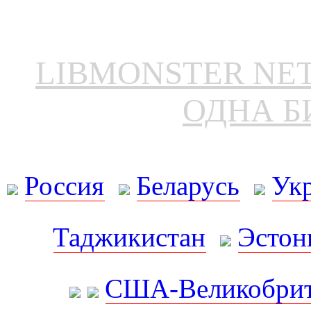
LIBMONSTER N
ОДНА Б
Россия
Беларусь
Ук
Таджикистан
Эстон
США-Великобрит