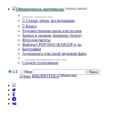
делитесь с миром!
Обнародовать материалы
Тип публикации
Статья, обзор, исследование
Книга
Художественная проза или поэзия
Запись в личном дневнике (блоге)
Фотодокументы
Файл(ы): PDF\DOC\RAR\ZIP и др.
Биография
Аудиокнига или иной звуковой файл
Дополнительные опции:
Создать голосование
UZ
Мир
Узбекистана
БИБЛИОТЕКА