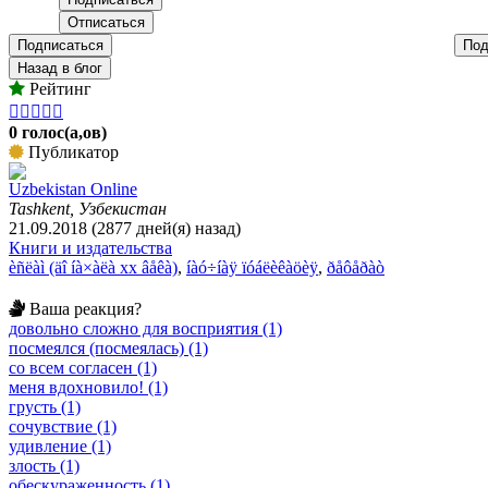
Подписаться
Под
Назад в блог
Рейтинг





0 голос(а,ов)
Публикатор
Uzbekistan Online
Tashkent, Узбекистан
21.09.2018 (2877 дней(я) назад)
Книги и издательства
èñëàì (äî íà×àëà xx âåêà)
,
íàó÷íàÿ ïóáëèêàöèÿ
,
ðåôåðàò
Ваша реакция?
довольно сложно для восприятия (1)
посмеялся (посмеялась) (1)
со всем согласен (1)
меня вдохновило! (1)
грусть (1)
сочувствие (1)
удивление (1)
злость (1)
обескураженность (1)