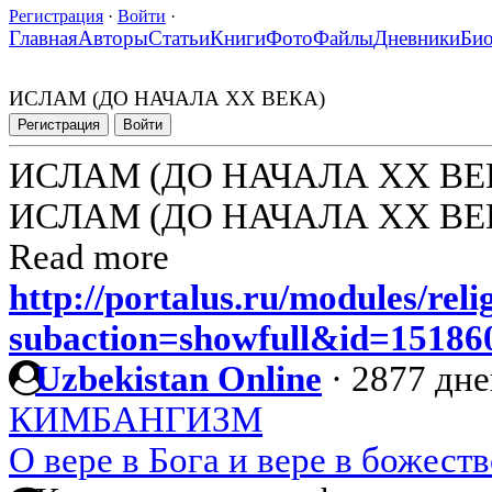
Регистрация
·
Войти
·
Главная
Авторы
Статьи
Книги
Фото
Файлы
Дневники
Би
ИСЛАМ (ДО НАЧАЛА XX ВЕКА)
Регистрация
Войти
ИСЛАМ (ДО НАЧАЛА XX ВЕ
ИСЛАМ (ДО НАЧАЛА XX ВЕ
Read more
http://portalus.ru/modules/rel
subaction=showfull&id=1518
Uzbekistan Online
·
2877 дне
КИМБАНГИЗМ
О вере в Бога и вере в божест