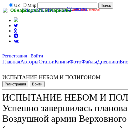
UZ
Мир
Узбекистана
делитесь с миром!
БИБЛИОТЕКА
Обнародовать материалы
Регистрация
·
Войти
·
Главная
Авторы
Статьи
Книги
Фото
Файлы
Дневники
Би
ИСПЫТАНИЕ НЕБОМ И ПОЛИГОНОМ
Регистрация
Войти
ИСПЫТАНИЕ НЕБОМ И ПО
Успешно завершилась планова
Воздушной армии Верховного