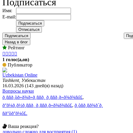
Подписаться
Имя:
E-mail:
Подписаться
Под
Назад в блог
Рейтинг





1 голос(а,ов)
Публикатор
Uzbekistan Online
Tashkent, Узбекистан
16.03.2026 (143 дней(я) назад)
Вопросы науки
ð¸ññð¸òð»ð¾ð»ð¸ññð¸ ð¸ññð¸ð»ð¾ð¾ñó£
,
ð°ð¼ð¸ð½ð¸ññð¸ ð¸ññð¸ð»ð¾ð¾ñó£
,
ð¸òñð¸ñð¾ð´ð¸
ñð°òð°ð¼ó£.
Ваша реакция?
довольно сложно для восприятия (1)