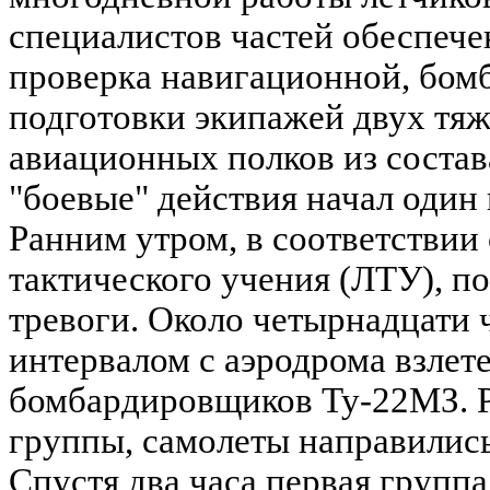
специалистов частей обеспече
проверка навигационной, бом
подготовки экипажей двух тя
авиационных полков из соста
"боевые" действия начал один
Ранним утром, в соответствии 
тактического учения (ЛТУ), п
тревоги. Около четырнадцати 
интервалом с аэродрома взлет
бомбардировщиков Ту-22МЗ. Р
группы, самолеты направились
Спустя два часа первая групп