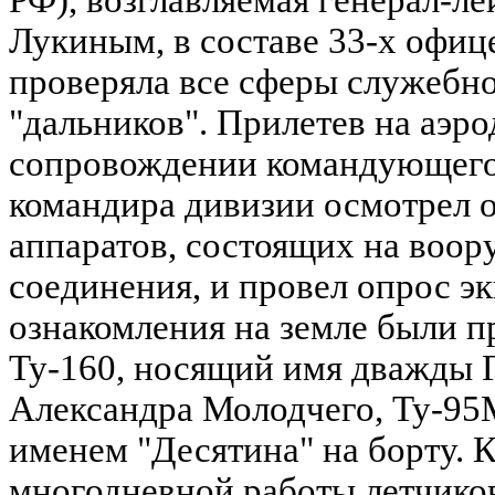
РФ), возглавляемая генерал-л
Лукиным, в составе 33-х офиц
проверяла все сферы служебно
"дальников". Прилетев на аэр
сопровождении командующего
командира дивизии осмотрел 
аппаратов, состоящих на воо
соединения, и провел опрос э
ознакомления на земле были п
Ту-160, носящий имя дважды 
Александра Молодчего, Ту-95
именем "Десятина" на борту. 
многодневной работы летчиков