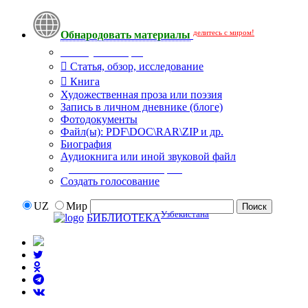
делитесь с миром!
Обнародовать материалы
Тип публикации
Статья, обзор, исследование
Книга
Художественная проза или поэзия
Запись в личном дневнике (блоге)
Фотодокументы
Файл(ы): PDF\DOC\RAR\ZIP и др.
Биография
Аудиокнига или иной звуковой файл
Дополнительные опции:
Создать голосование
UZ
Мир
Узбекистана
БИБЛИОТЕКА