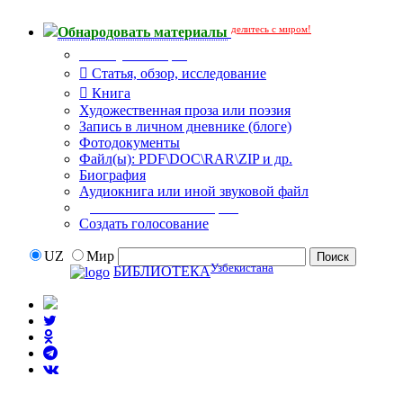
делитесь с миром!
Обнародовать материалы
Тип публикации
Статья, обзор, исследование
Книга
Художественная проза или поэзия
Запись в личном дневнике (блоге)
Фотодокументы
Файл(ы): PDF\DOC\RAR\ZIP и др.
Биография
Аудиокнига или иной звуковой файл
Дополнительные опции:
Создать голосование
UZ
Мир
Узбекистана
БИБЛИОТЕКА