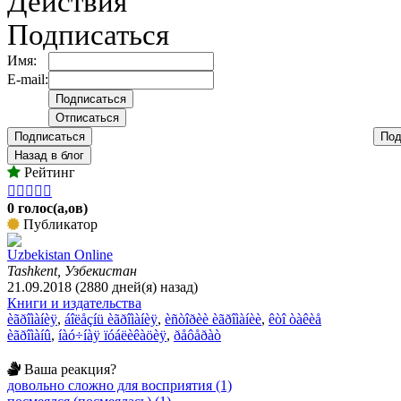
Действия
Подписаться
Имя:
E-mail:
Подписаться
Под
Назад в блог
Рейтинг





0 голос(а,ов)
Публикатор
Uzbekistan Online
Tashkent, Узбекистан
21.09.2018 (2880 дней(я) назад)
Книги и издательства
èãðîìàíèÿ
,
áîëåçíü èãðîìàíèÿ
,
èñòîðèè èãðîìàíèè
,
êòî òàêèå
èãðîìàíû
,
íàó÷íàÿ ïóáëèêàöèÿ
,
ðåôåðàò
Ваша реакция?
довольно сложно для восприятия (1)