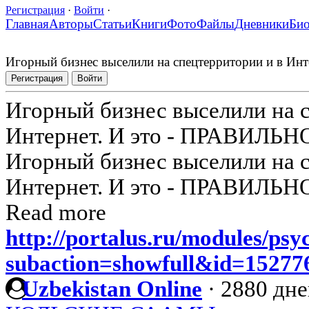
Регистрация
·
Войти
·
Главная
Авторы
Статьи
Книги
Фото
Файлы
Дневники
Би
Игорный бизнес выселили на спецтерритории и в Ин
Регистрация
Войти
Игорный бизнес выселили на 
Интернет. И это - ПРАВИЛЬНО
Игорный бизнес выселили на 
Интернет. И это - ПРАВИЛЬНО
Read more
http://portalus.ru/modules/ps
subaction=showfull&id=1527
Uzbekistan Online
·
2880 дне