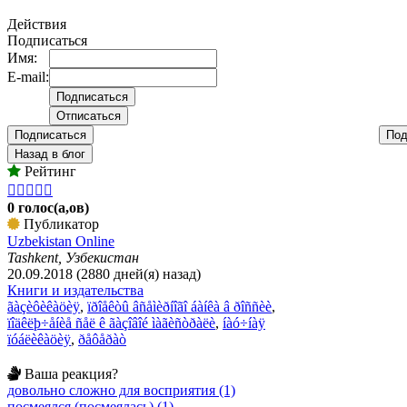
Действия
Подписаться
Имя:
E-mail:
Подписаться
Под
Назад в блог
Рейтинг





0 голос(а,ов)
Публикатор
Uzbekistan Online
Tashkent, Узбекистан
20.09.2018 (2880 дней(я) назад)
Книги и издательства
ãàçèôèêàöèÿ
,
ïðîåêòû âñåìèðíîãî áàíêà â ðîññèè
,
ïîäêëþ÷åíèå ñåë ê ãàçîâîé ìàãèñòðàëè
,
íàó÷íàÿ
ïóáëèêàöèÿ
,
ðåôåðàò
Ваша реакция?
довольно сложно для восприятия (1)
посмеялся (посмеялась) (1)