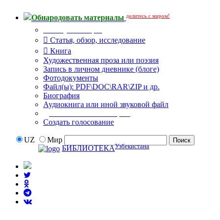
делитесь с миром!
Обнародовать материалы
Тип публикации
Статья, обзор, исследование
Книга
Художественная проза или поэзия
Запись в личном дневнике (блоге)
Фотодокументы
Файл(ы): PDF\DOC\RAR\ZIP и др.
Биография
Аудиокнига или иной звуковой файл
Дополнительные опции:
Создать голосование
UZ
Мир
Узбекистана
БИБЛИОТЕКА