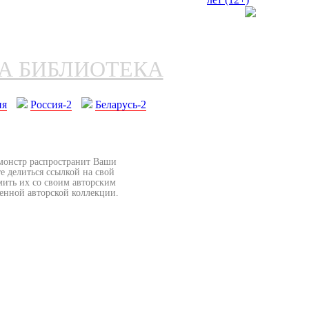
НА БИБЛИОТЕКА
ия
Россия-2
Беларусь-2
бмонстр распространит Ваши
е делиться ссылкой на свой
мить их со своим авторским
венной авторской коллекции.