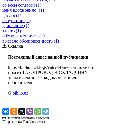
со всем согласен (1)
меня вдохновило! (1)
грусть (1)
сочувствие (1)
удивление (1)
злость (1)
обескураженность (1)
вызвало обеспокоенность (1)
Ссылка
Постоянный адрес данной публикации:
https://biblio.uz/blogs/entry/Инвестиционный-
проект-ГАЗОПРОВОД-В-СКЛАДЧИНУ-
деньги-техническая-документация-
исполнители
©
biblio.uz
‹
›
Поделитесь материалом с друзьями
Партнёры Библиотеки