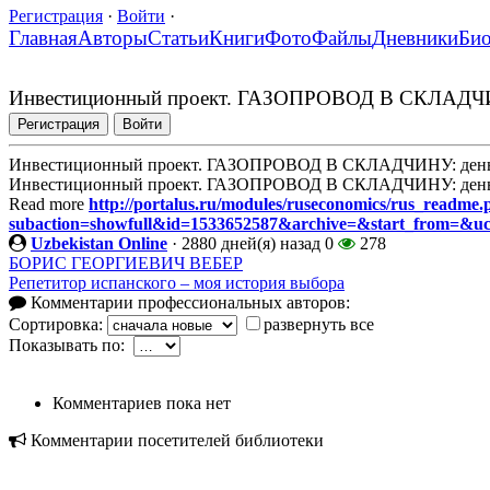
Регистрация
·
Войти
·
Главная
Авторы
Статьи
Книги
Фото
Файлы
Дневники
Би
Инвестиционный проект. ГАЗОПРОВОД В СКЛАДЧИНУ:
Регистрация
Войти
Инвестиционный проект. ГАЗОПРОВОД В СКЛАДЧИНУ: деньги
Инвестиционный проект. ГАЗОПРОВОД В СКЛАДЧИНУ: деньги
Read more
http://portalus.ru/modules/ruseconomics/rus_readme
subaction=showfull&id=1533652587&archive=&start_from=&u
Uzbekistan Online
·
2880 дней(я) назад
0
278
БОРИС ГЕОРГИЕВИЧ ВЕБЕР
Репетитор испанского – моя история выбора
Комментарии профессиональных авторов:
Сортировка:
развернуть все
Показывать по:
Комментариев пока нет
Комментарии посетителей библиотеки