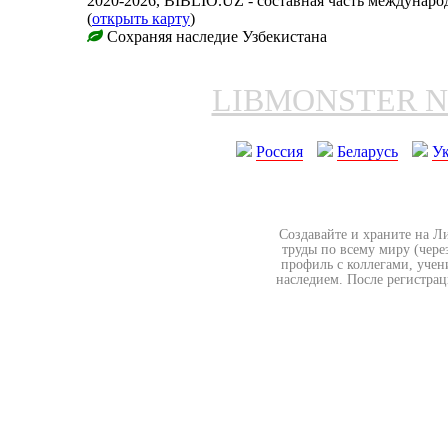
2020-2026, BIBLIO.UZ - составная часть междунар
(
открыть карту
)
Сохраняя наследие Узбекистана
LIBMONSTER 
Россия
Беларусь
У
Создавайте и храните на Л
труды по всему миру (чере
профиль с коллегами, учен
наследием. После регистрац