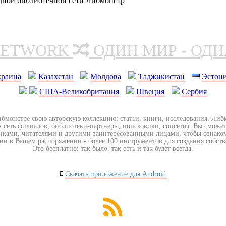
одной библиотечной сети Либмонстр
NETWORK
ОДИН МИР - ОД
краина
Казахстан
Молдова
Таджикистан
Эстон
США-Великобритания
Швеция
Сербия
ибмонстре свою авторскую коллекцию: статьи, книги, исследования. Ли
з сеть филиалов, библиотеки-партнеры, поисковики, соцсети). Вы сможет
иками, читателями и другими заинтересованными лицами, чтобы ознако
ии в Вашем распоряжении - более 100 инструментов для создания собст
Это бесплатно: так было, так есть и так будет всегда.
Скачать приложение для Android