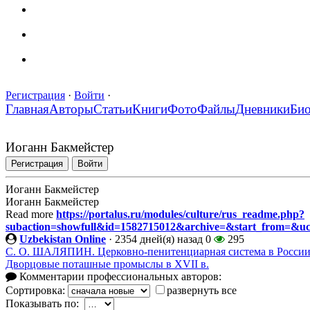
Регистрация
·
Войти
·
Главная
Авторы
Статьи
Книги
Фото
Файлы
Дневники
Би
Иоганн Бакмейстер
Регистрация
Войти
Иоганн Бакмейстер
Иоганн Бакмейстер
Read more
https://portalus.ru/modules/culture/rus_readme.php?
subaction=showfull&id=1582715012&archive=&start_from=&u
Uzbekistan Online
·
2354 дней(я) назад
0
295
С. О. ШАЛЯПИН. Церковно-пенитенциарная система в России
Дворцовые поташные промыслы в XVII в.
Комментарии профессиональных авторов:
Сортировка:
развернуть все
Показывать по: