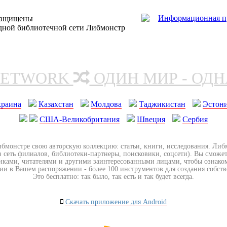
защищены
одной библиотечной сети Либмонстр
NETWORK
ОДИН МИР - ОД
краина
Казахстан
Молдова
Таджикистан
Эстон
США-Великобритания
Швеция
Сербия
ибмонстре свою авторскую коллекцию: статьи, книги, исследования. Ли
з сеть филиалов, библиотеки-партнеры, поисковики, соцсети). Вы сможет
иками, читателями и другими заинтересованными лицами, чтобы ознако
ии в Вашем распоряжении - более 100 инструментов для создания собст
Это бесплатно: так было, так есть и так будет всегда.
Скачать приложение для Android