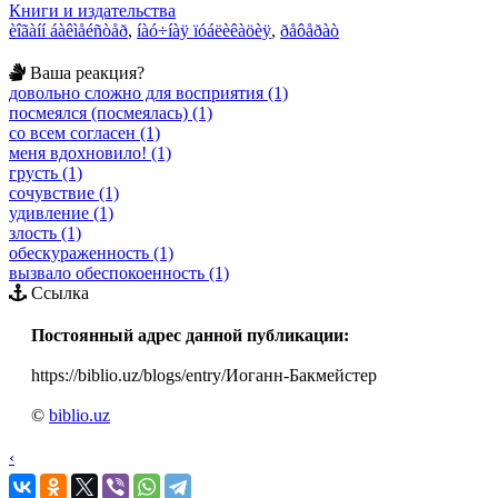
Книги и издательства
èîãàíí áàêìåéñòåð
,
íàó÷íàÿ ïóáëèêàöèÿ
,
ðåôåðàò
Ваша реакция?
довольно сложно для восприятия (1)
посмеялся (посмеялась) (1)
со всем согласен (1)
меня вдохновило! (1)
грусть (1)
сочувствие (1)
удивление (1)
злость (1)
обескураженность (1)
вызвало обеспокоенность (1)
Ссылка
Постоянный адрес данной публикации:
https://biblio.uz/blogs/entry/Иоганн-Бакмейстер
©
biblio.uz
‹
›