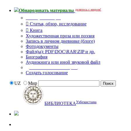
делитесь с миром!
Обнародовать материалы
Тип публикации
Статья, обзор, исследование
Книга
Художественная проза или поэзия
Запись в личном дневнике (блоге)
Фотодокументы
Файл(ы): PDF\DOC\RAR\ZIP и др.
Биография
Аудиокнига или иной звуковой файл
Дополнительные опции:
Создать голосование
UZ
Мир
Узбекистана
БИБЛИОТЕКА