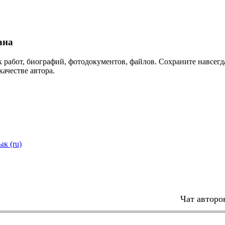
ана
 работ, биографий, фотодокументов, файлов. Сохраните навсегда
качестве автора.
ык (ru)
Чат авторо