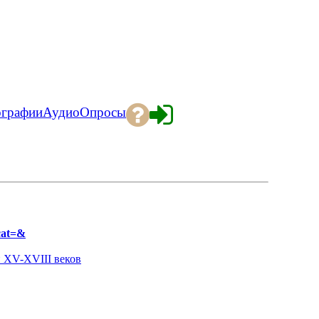
ографии
Аудио
Опросы
cat=&
 XV-XVIII веков