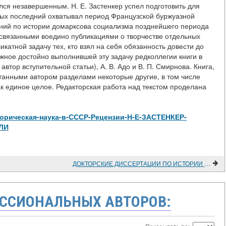
лся незавершенным. Н. Е. Застенкер успел подготовить для
орых последний охватывал период Французской буржуазной
каний по истории домарксова социализма позднейшего периода
связанными воедино публикациями о творчестве отдельных
катной задачу тех, кто взял на себя обязанность довести до
жное достойно выполнившей эту задачу редколлегии книги в
автор вступительной статьи), А. В. Адо и В. П. Смирнова. Книга,
танными автором разделами некоторые другие, в том числе
к единое целое. Редакторская работа над текстом проделана
w/Историческая-наука-в-СССР-Рецензии-Н-Е-ЗАСТЕНКЕР-
ЛИ
ДОКТОРСКИЕ ДИССЕРТАЦИИ ПО ИСТОРИИ (1985 г.)
ССИОНАЛЬНЫХ АВТОРОВ: