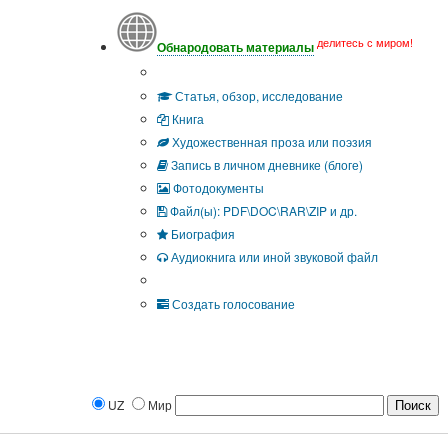
делитесь с миром!
Обнародовать материалы
Тип публикации
Статья, обзор, исследование
Книга
Художественная проза или поэзия
Запись в личном дневнике (блоге)
Фотодокументы
Файл(ы): PDF\DOC\RAR\ZIP и др.
Биография
Аудиокнига или иной звуковой файл
Дополнительные опции:
Создать голосование
UZ
Мир