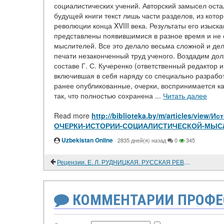
социалистических учений. Авторский замысел оста
будущей книги текст лишь части разделов, из кот
революции конца XVIII века. Результаты его изыс
представлены появившимися в разное время и не 
мыслителей. Все это делало весьма сложной и дели
печати незаконченный труд ученого. Воздадим дол
составе Г. С. Кучеренко (ответственный редактор и 
включившая в себя наряду со специально разрабо
ранее опубликованные, очерки, воспринимается ка
так, что полностью сохранена ...
Читать далее
Read more
http://biblioteka.by/m/articles/vie
ОЧЕРКИ-ИСТОРИИ-СОЦИАЛИСТИЧЕСКОЙ-МЫС
Uzbekistan Online
·
2835 дней(я) назад
0
345
Рецензии. Е. Л. РУДНИЦКАЯ. РУССКАЯ РЕВОЛЮЦИОННАЯ МЫСЛЬ. ДЕМОКРАТИЧЕСКАЯ ПЕЧАТЬ. 1864-1873
КОММЕНТАРИИ ПРОФЕ