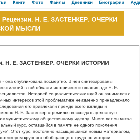
тьи
Книги
Фото
Файлы
Дневники
Биографии
Ауд
. Рецензии. Н. Е. ЗАСТЕНКЕР. ОЧЕРКИ
СКОЙ МЫСЛИ
ии. Н. Е. ЗАСТЕНКЕР. ОЧЕРКИ ИСТОРИИ
ги - она опубликована посмертно. В ней синтезированы
сятилетий в той области исторического знания, где Н. Е.
пециалистов. Историей социалистических идей он занимался с
научных интересов этой проблематике неизменно принадлежало
следования его привлекали прежде всего взгляды и
еменно Н. Е. Застенкер стремился воссоздать целостную
 коммунистическому общественному идеалу. Много лет он читал
альный курс, оставшийся в памяти не одного поколения
науке". Этот курс, постоянно насыщавшийся новым материалом,
астенкером крупного обобщающего труда по истории