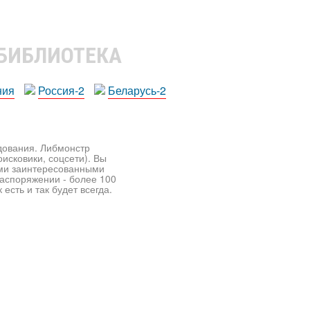
 БИБЛИОТЕКА
ния
Россия-2
Беларусь-2
едования. Либмонстр
исковики, соцсети). Вы
ими заинтересованными
распоряжении - более 100
есть и так будет всегда.