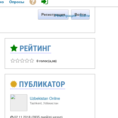
ио
Опросы
Регистрация
Войти
Регистрация
·
Войти
РЕЙТИНГ
0 голос(а,ов)
ПУБЛИКАТОР
Uzbekistan Online
Tashkent, Узбекистан
02.11.2018 (2835 дней(я) назад)