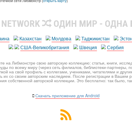
отечной сети Либмонстр (
открыть карту
)
R NETWORK
ОДИН МИР - ОДНА
аина
Казахстан
Молдова
Таджикистан
Эсто
США-Великобритания
Швеция
Сербия
те на Либмонстре свою авторскую коллекцию: статьи, книги, иссл
уды по всему миру (через сеть филиалов, библиотеки-партнеры, по
лкой на свой профиль с коллегами, учениками, читателями и друг
ь их со своим авторским наследием. После регистрации в Вашем 
ия собственной авторской коллекции. Это бесплатно: так было, так 
Скачать приложение для Android