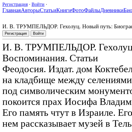
Регистрация
·
Войти
·
Главная
Авторы
Статьи
Книги
Фото
Файлы
Дневники
Би
И. В. ТРУМПЕЛЬДОР. Гехолуц. Новый путь: Биограф
Регистрация
Войти
И. В. ТРУМПЕЛЬДОР. Гехолуц.
Воспоминания. Статьи
Феодосия. Издат. дом Коктебель
на кладбище между селениями
под символическим монумент
покоится прах Иосифа Владим
Его память чтут в Израиле. Ег
нем рассказывает музей в Тель