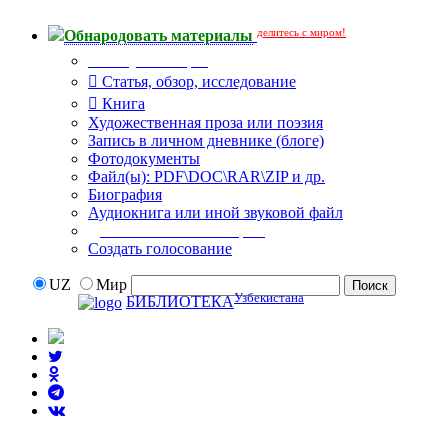
делитесь с миром!
Обнародовать материалы
Тип публикации
Статья, обзор, исследование
Книга
Художественная проза или поэзия
Запись в личном дневнике (блоге)
Фотодокументы
Файл(ы): PDF\DOC\RAR\ZIP и др.
Биография
Аудиокнига или иной звуковой файл
Дополнительные опции:
Создать голосование
UZ
Мир
Узбекистана
БИБЛИОТЕКА