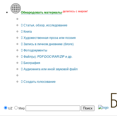
делитесь с миром!
Обнародовать материалы
Тип публикации
Статья, обзор, исследование
Книга
Художественная проза или поэзия
Запись в личном дневнике (блоге)
Фотодокументы
Файл(ы): PDF\DOC\RAR\ZIP и др.
Биография
Аудиокнига или иной звуковой файл
Дополнительные опции:
Создать голосование
UZ
Мир