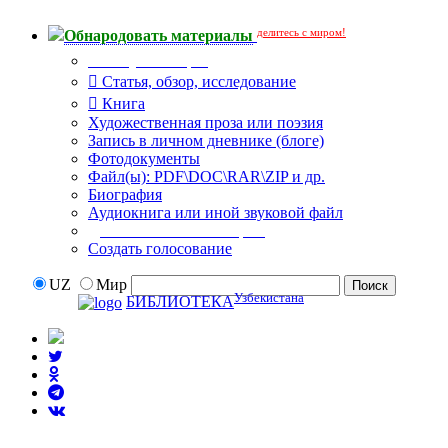
делитесь с миром!
Обнародовать материалы
Тип публикации
Статья, обзор, исследование
Книга
Художественная проза или поэзия
Запись в личном дневнике (блоге)
Фотодокументы
Файл(ы): PDF\DOC\RAR\ZIP и др.
Биография
Аудиокнига или иной звуковой файл
Дополнительные опции:
Создать голосование
UZ
Мир
Узбекистана
БИБЛИОТЕКА