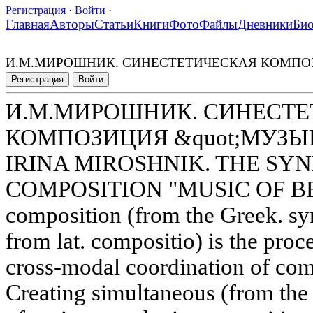
Регистрация
·
Войти
·
Главная
Авторы
Статьи
Книги
Фото
Файлы
Дневники
Би
И.М.МИРОШНИК. СИНЕСТЕТИЧЕСКАЯ КОМПОЗ
Регистрация
Войти
И.М.МИРОШНИК. СИНЕСТ
КОМПОЗИЦИЯ &quot;МУЗЫК
IRINA MIROSHNIK. THE SY
COMPOSITION "MUSIC OF BEA
composition (from the Greek. sy
from lat. compositio) is the proce
cross-modal coordination of com
Creating simultaneous (from the