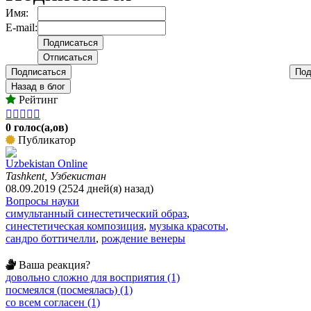
Имя:
E-mail:
Подписаться
Под
Назад в блог
Рейтинг





0 голос(а,ов)
Публикатор
Uzbekistan Online
Tashkent, Узбекистан
08.09.2019 (2524 дней(я) назад)
Вопросы науки
симультанный синестетический образ
,
синестетическая композиция
,
музыка красоты
,
сандро боттичелли
,
рождение венеры
Ваша реакция?
довольно сложно для восприятия (1)
посмеялся (посмеялась) (1)
со всем согласен (1)