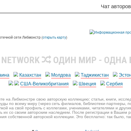
Чат авторо
ы
отечной сети Либмонстр (
открыть карту
)
R NETWORK
ОДИН МИР - ОДНА
аина
Казахстан
Молдова
Таджикистан
Эсто
США-Великобритания
Швеция
Сербия
те на Либмонстре свою авторскую коллекцию: статьи, книги, иссл
уды по всему миру (через сеть филиалов, библиотеки-партнеры, по
лкой на свой профиль с коллегами, учениками, читателями и друг
ь их со своим авторским наследием. После регистрации в Вашем 
ия собственной авторской коллекции. Это бесплатно: так было, так 