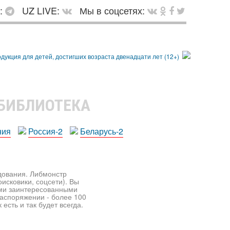
в:
UZ LIVE:
Мы в соцсетях:
 БИБЛИОТЕКА
ния
Россия-2
Беларусь-2
едования. Либмонстр
исковики, соцсети). Вы
ими заинтересованными
распоряжении - более 100
есть и так будет всегда.