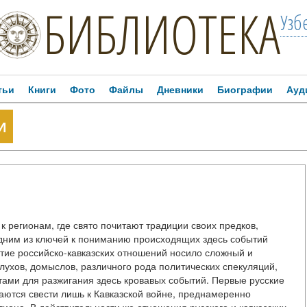
БИБЛИОТЕКА
Узб
тьи
Книги
Фото
Файлы
Дневники
Биографии
Ауд
И
регионам, где свято почитают традиции своих предков,
дним из ключей к пониманию происходящих здесь событий
итие российско-кавказских отношений носило сложный и
слухов, домыслов, различного рода политических спекуляций,
тами для разжигания здесь кровавых событий. Первые русские
аются свести лишь к Кавказской войне, преднамеренно