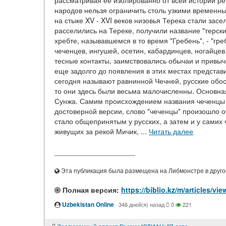
рассматривая ее изолированно от всей истории ре
народов нельзя ограничить столь узкими временны
на стыке XV - XVI веков низовья Терека стали зас
расселились на Тереке, получили название "терские
хребте, называвшемся в то время "Гребень", - "гр
чеченцев, ингушей, осетин, кабардинцев, ногайцев
тесные контакты, заимствовались обычаи и привыч
еще задолго до появления в этих местах представ
сегодня называют равнинной Чечней, русские обос
то они здесь были весьма малочисленны. Основная 
Сунжа. Самим происхождением названия чеченцы об
достоверной версии, слово "чеченцы" произошло о
стало общепринятым у русских, а затем и у самих
живущих за рекой Мичик, ...
Читать далее
____________________
Эта публикация была размещена на Либмонстре в другой
Полная версия:
https://biblio.kz/m/article
Uzbekistan Online
·
346 дней(я) назад
0
221