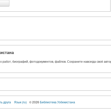
кистана
ких работ, биографий, фотодокументов, файлов. Сохраните навсегда своё авт
ть друга
Язык (ru)
© 2026
Библиотека Узбекистана