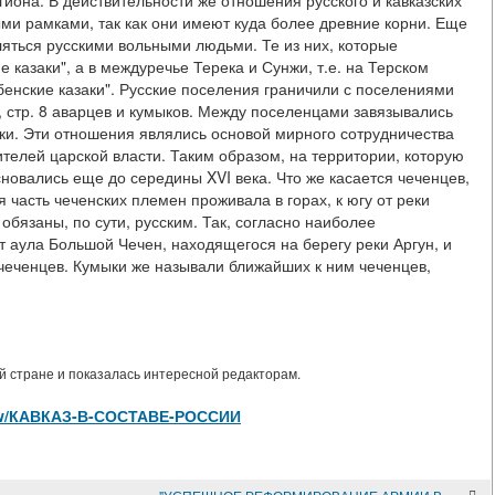
гиона. В действительности же отношения русского и кавказских
ми рамками, так как они имеют куда более древние корни. Еще
еляться русскими вольными людьми. Те из них, которые
 казаки", а в междуречье Терека и Сунжи, т.е. на Терском
ебенские казаки". Русские поселения граничили с поселениями
, стр. 8 аварцев и кумыков. Между поселенцами завязывались
ки. Эти отношения являлись основой мирного сотрудничества
ителей царской власти. Таким образом, на территории, которую
новались еще до середины XVI века. Что же касается чеченцев,
часть чеченских племен проживала в горах, к югу от реки
язаны, по сути, русским. Так, согласно наиболее
т аула Большой Чечен, находящегося на берегу реки Аргун, и
 чеченцев. Кумыки же называли ближайших к ним чеченцев,
 стране и показалась интересной редакторам.
s/view/КАВКАЗ-В-СОСТАВЕ-РОССИИ