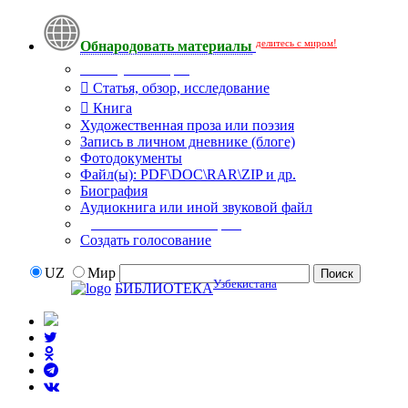
делитесь с миром!
Обнародовать материалы
Тип публикации
Статья, обзор, исследование
Книга
Художественная проза или поэзия
Запись в личном дневнике (блоге)
Фотодокументы
Файл(ы): PDF\DOC\RAR\ZIP и др.
Биография
Аудиокнига или иной звуковой файл
Дополнительные опции:
Создать голосование
UZ
Мир
Узбекистана
БИБЛИОТЕКА