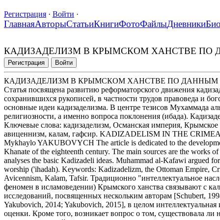
Регистрация
·
Войти
·
Главная
Авторы
Статьи
Книги
Фото
Файлы
Дневники
Би
КАДИЗАДЕЛИЗМ В КРЫМСКОМ ХАНСТВЕ ПО
Регистрация
Войти
КАДИЗАДЕЛИЗМ В КРЫМСКОМ ХАНСТВЕ ПО ДАННЫМ
Статья посвящена развитию реформаторского движения кадизад
сохранившихся рукописей, в частности трудов правоведа и бо
основные идеи кадизаделизма. В центре тезисов Мухаммада ал
религиозности, а именно вопроса поклонения (ибада). Кадиза
Ключевые слова: кадизаделизм, Османская империя, Крымское 
авиценнизм, калам, гафсир. KADIZADELISM IN THE CRI
Mykhaylo YAKUBOVYCH The article is dedicated to the development
Khanate of the eighteenth century. The main sources are the works of
analyses the basic Kadizadeli ideas. Muhammad al-Kafawi argued for th
worship ('ihadah). Keywords: Kadizadelizm, the Ottoman Empire, Crim
Avicennism, Kalam, Tafsir. Традиционно "интеллектуальное нас
феномен в исламоведении) Крымского ханства связывают с кала
исследований, посвященных нескольким авторам [Schubert, 1994
Yakubovich, 2014; Yakubovich, 2015], в целом интеллектуальн
оценки. Кроме того, возникает вопрос о том, существовала ли