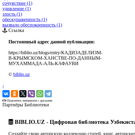
сочувствие (1)
удивление (1)
злость (1)
обескураженность (1)
вызвало обеспокоенность (1)
Ссылка
Постоянный адрес данной публикации:
https://biblio.uz/blogs/entry/КАДИЗАДЕЛИЗМ-
В-КРЫМСКОМ-ХАНСТВЕ-ПО-ДАННЫМ-
МУХАММАДА-АЛЬ-КАФАУВИ
©
biblio.uz
‹
›
Поделитесь материалом с друзьями
Партнёры Библиотеки
BIBLIO.UZ - Цифровая библиотека Узбекист
Создайте свою авторскую коллекцию статей, книг, авторских