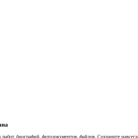
ана
 работ, биографий, фотодокументов, файлов. Сохраните навсегда