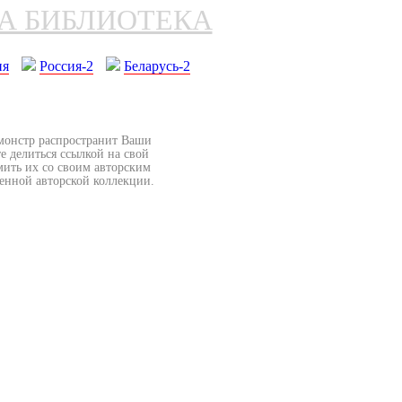
НА БИБЛИОТЕКА
ия
Россия-2
Беларусь-2
бмонстр распространит Ваши
е делиться ссылкой на свой
мить их со своим авторским
венной авторской коллекции.