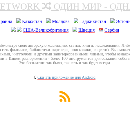
NETWORK
ОДИН МИР - ОД
краина
Казахстан
Молдова
Таджикистан
Эстон
США-Великобритания
Швеция
Сербия
ибмонстре свою авторскую коллекцию: статьи, книги, исследования. Ли
з сеть филиалов, библиотеки-партнеры, поисковики, соцсети). Вы сможет
иками, читателями и другими заинтересованными лицами, чтобы ознако
ии в Вашем распоряжении - более 100 инструментов для создания собст
Это бесплатно: так было, так есть и так будет всегда.
Скачать приложение для Android