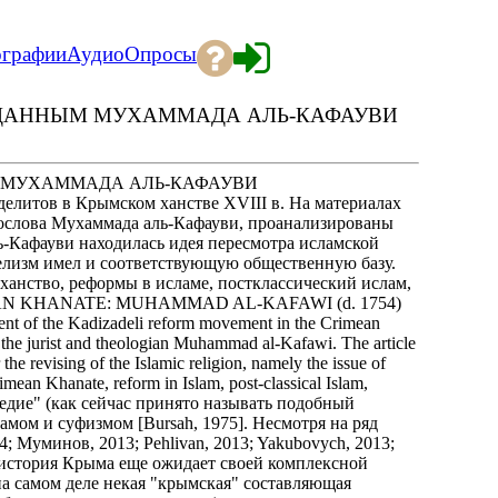
ографии
Аудио
Опросы
 ДАННЫМ МУХАММАДА АЛЬ-КАФАУВИ
 МУХАММАДА АЛЬ-КАФАУВИ
елитов в Крымском ханстве XVIII в. На материалах
гослова Мухаммада аль-Кафауви, проанализированы
ь-Кафауви находилась идея пересмотра исламской
делизм имел и соответствующую общественную базу.
ханство, реформы в исламе, постклассический ислам,
MEAN KHANATE: MUHAMMAD AL-KAFAWI (d. 1754)
 of the Kadizadeli reform movement in the Crimean
 the jurist and theologian Muhammad al-Kafawi. The article
e revising of the Islamic religion, namely the issue of
ean Khanate, reform in Islam, post-classical Islam,
ледие" (как сейчас принято называть подобный
мом и суфизмом [Bursah, 1975]. Несмотря на ряд
; Муминов, 2013; Pehlivan, 2013; Yakubovych, 2013;
ая история Крыма еще ожидает своей комплексной
 на самом деле некая "крымская" составляющая