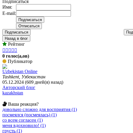
Подписаться
Имя:
E-mail:
Подписаться
Под
Назад в блог
Рейтинг





0 голос(а,ов)
Публикатор
Uzbekistan Online
Tashkent, Узбекистан
05.12.2024 (609 дней(я) назад)
Авторский блог
kazakhstan
Ваша реакция?
довольно сложно для восприятия (1)
посмеялся (посмеялась) (1)
со всем согласен (1)
меня вдохновило! (1)
грусть (1)