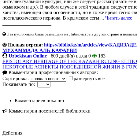
интеллектуальной культуры, или же следует рассматривать ее 
османском и др.). В любом случае к этой традиции следует от
ханства, имеющей свои особенности, но в то же время тесно с
постклассического периода. В крымском сегм ...
Читать далее
____________________
Эта публикация была размещена на Либмонстре в другой стране и показал
Полная версия:
https://biblio.kz/m/articles/view/
МУХАММАДА-АЛЬ-КАФАУВИ
Uzbekistan Online
·
609 дней(я) назад
0
183
EPISTOLARY HERITAGE OF THE KAZAKH RULING ELITE O
НЕКОТОРЫЕ АСПЕКТЫ ПОВСЕДНЕВНОЙ ЖИЗНИ В ГОР
Комментарии профессиональных авторов:
Сортировка:
развернуть все
Показывать по:
Комментариев пока нет
Комментарии посетителей библиотеки
Действия