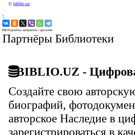
©
biblio.uz
‹
›
Поделитесь материалом с друзьями
Партнёры Библиотеки
BIBLIO.UZ - Цифрова
Создайте свою авторскую
биографий, фотодокумент
авторское Наследие в ци
зарегистрироваться в кач