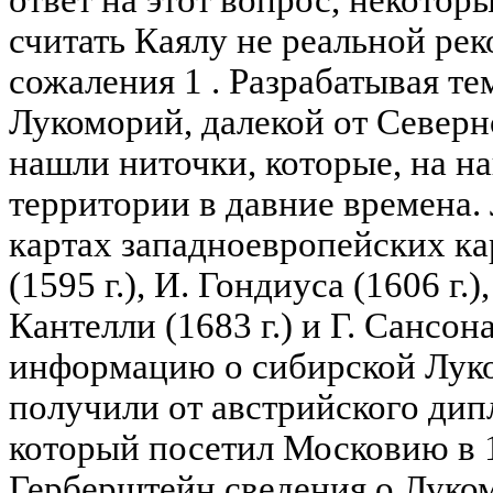
ответ на этот вопрос, некото
считать Каялу не реальной рек
сожаления 1 . Разрабатывая те
Лукоморий, далекой от Север
нашли ниточки, которые, на на
территории в давние времена.
картах западноевропейских ка
(1595 г.), И. Гондиуса (1606 г.)
Кантелли (1683 г.) и Г. Сансона
информацию о сибирской Лук
получили от австрийского дипл
который посетил Московию в 1
Герберштейн сведения о Луко