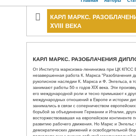
Главная
Авторы
Ста
КАРЛ МАРКС. РАЗОБЛАЧЕ
XVIII ВЕКА
КАРЛ МАРКС. РАЗОБЛАЧЕНИЯ ДИПЛО
От Института марксизма-ленинизма при ЦК КПСС В
незавершенная работа К. Маркса "Разоблачения ди
рукописном наследии К. Маркса и Ф. Энгельса, в 
занимают работы 50-х годов XIX века. Эти произве
его международной роли и тесно примыкают к дру
международных отношений в Европе и истории ди
занимались в связи с соперничеством европейских
борьбой за объединение Германии и Италии, друг
восторжествовавшая на европейском континенте по
развитию рабочего движения. Но Маркс и Энгельс
демократических движений и освободительной бор
подходили они к оценке событий международной жи