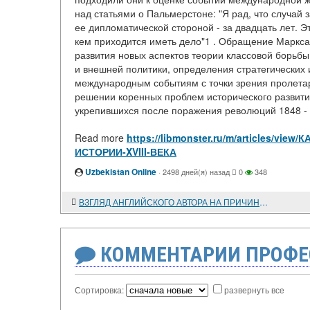
над статьями о Пальмерстоне: "Я рад, что случай 
ее дипломатической стороной - за двадцать лет. Эт
кем приходится иметь дело"1 . Обращение Маркса
развития новых аспектов теории классовой борьб
и внешней политики, определения стратегических 
международным событиям с точки зрения пролетар
решении коренных проблем исторического развити
укрепившихся после поражения революций 1848 - 1
Read more
https://libmonster.ru/m/articles/
ИСТОРИИ-XVIII-ВЕКА
Uzbekistan Online
·
2498 дней(я) назад
0
348
ВЗГЛЯД АНГЛИЙСКОГО АВТОРА НА ПРИЧИНЫ РОССИЙСКИХ РЕВОЛЮЦИЙ
КОММЕНТАРИИ ПРОФЕ
Сортировка:
развернуть все