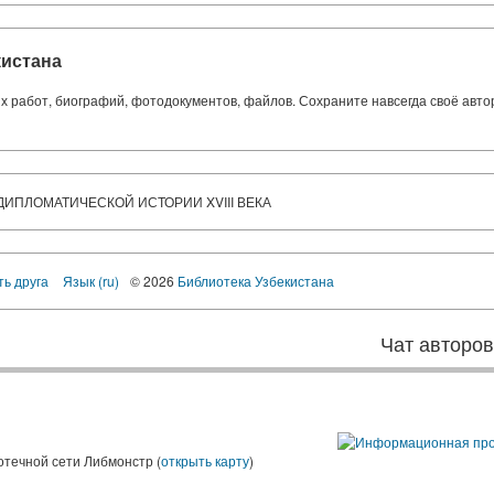
кистана
ких работ, биографий, фотодокументов, файлов. Сохраните навсегда своё авт
ДИПЛОМАТИЧЕСКОЙ ИСТОРИИ XVIII ВЕКА
ть друга
Язык (ru)
© 2026
Библиотека Узбекистана
Чат авторо
ы
отечной сети Либмонстр (
открыть карту
)