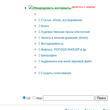
делитесь с миром!
Обнародовать материалы
Тип публикации
Статья, обзор, исследование
Книга
Художественная проза или поэзия
Запись в личном дневнике (блоге)
Фотодокументы
Файл(ы): PDF\DOC\RAR\ZIP и др.
Биография
Аудиокнига или иной звуковой файл
Дополнительные опции:
Создать голосование
UZ
Мир