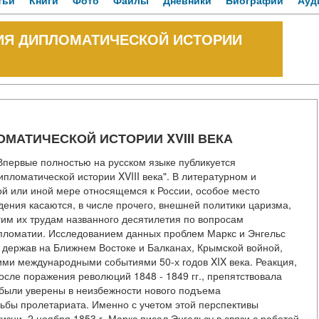
тьи
Книги
Фото
Файлы
Дневники
Биографии
Ауд
НИЯ ДИПЛОМАТИЧЕСКОЙ ИСТОРИИ
МАТИЧЕСКОЙ ИСТОРИИ XVIII ВЕКА
первые полностью на русском языке публикуется
пломатической истории XVIII века". В литературном и
той или иной мере относящемся к России, особое место
дения касаются, в числе прочего, внешней политики царизма,
гим их трудам названного десятилетия по вопросам
пломатии. Исследованием данных проблем Маркс и Энгельс
 держав на Ближнем Востоке и Балканах, Крымской войной,
ими международными событиями 50-х годов XIX века. Реакция,
сле поражения революций 1848 - 1849 гг., препятствовала
 были уверены в неизбежности нового подъема
ьбы пролетариата. Именно с учетом этой перспективы
зни. 2 ноября 1853 г. Маркс писал Энгельсу в связи с работой