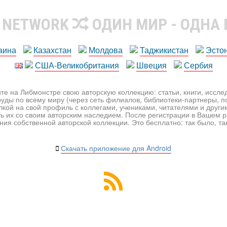
R NETWORK
ОДИН МИР - ОДНА
аина
Казахстан
Молдова
Таджикистан
Эсто
США-Великобритания
Швеция
Сербия
те на Либмонстре свою авторскую коллекцию: статьи, книги, иссл
уды по всему миру (через сеть филиалов, библиотеки-партнеры, по
лкой на свой профиль с коллегами, учениками, читателями и друг
ь их со своим авторским наследием. После регистрации в Вашем 
ия собственной авторской коллекции. Это бесплатно: так было, так 
Скачать приложение для Android