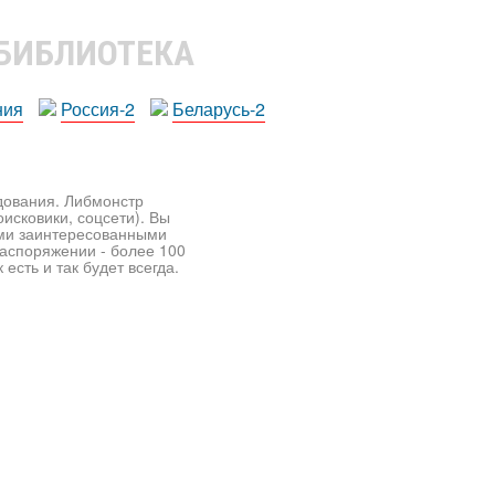
 БИБЛИОТЕКА
ния
Россия-2
Беларусь-2
едования. Либмонстр
исковики, соцсети). Вы
ими заинтересованными
распоряжении - более 100
есть и так будет всегда.