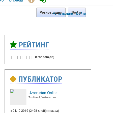
ио
Опросы
Регистрация
Войти
Регистрация
·
Войти
РЕЙТИНГ
0 голос(а,ов)
ПУБЛИКАТОР
Uzbekistan Online
Tashkent, Узбекистан
04.10.2019 (2498 дней(я) назад)