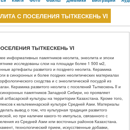
тьи
Книги
Фото
Файлы
Дневники
Биографии
Ауд
ЛИТА С ПОСЕЛЕНИЯ ТЫТКЕСКЕНЬ VI
ПОСЕЛЕНИЯ ТЫТКЕСКЕНЬ VI
олее информативных памятников неолита, энеолита и эпохи
амятнике исследованы слои на площади более 1 500 м2,
ные артефакты развитого и позднего неолита. Керамика
логи в синхронных и более поздних неолитических материалах
орфологического сходства и с энеолитической посудой из
ган. Керамика развитого неолита с поселений Тыткескень II и
с синхронных памятников Западной Сибири, но проявляет
й атбасарской культуры на территории Казахстана. Кроме того,
лексов к кельтеминарской культуре Средней Азии. Материалы
делать вывод о том, что культурная традиция развитого
кой, но при наличии какого-то импульса, связанного с
еления из Средней Азии или восточных районов Казахстана.
намент, технологический прием, искусственные добавки,