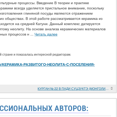
льтурные процессы. Введение В теории и практике
ерамики всегда уделяется пристальное внимание, поскольку
изготовления глиняной посуды являются отражением
их обществах. В этой работе рассматривается керамика из
находится на средней Катуни. Данный комплекс датируется
звитому неолиту. На основе анализа керамических материалов
ных процессов н ...
Читать далее
 стране и показалась интересной редакторам.
es/view/КЕРАМИКА-РАЗВИТОГО-НЕОЛИТА-С-ПОСЕЛЕНИЯ-
КУРГАН № 22 В ПАДИ СУЦЗУКТЭ (МОНГОЛИЯ): ПОГРЕБАЛЬНЫЙ ОБРЯД
ССИОНАЛЬНЫХ АВТОРОВ: