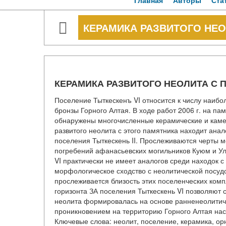
Главная
Авторы
Ста
КЕРАМИКА РАЗВИТОГО НЕО
КЕРАМИКА РАЗВИТОГО НЕОЛИТА С 
Поселение Тыткескенъ VI относится к числу наиб
бронзы Горного Алтая. В ходе работ 2006 г. на п
обнаружены многочисленные керамические и камен
развитого неолита с этого памятника находит ана
поселения Тыткескень II. Прослеживаются черты м
погребений афанасьевских могильников Куюм и Ула
VI практически не имеет аналогов среди находок 
морфологическое сходство с неолитической посудо
прослеживается близость этих поселенческих комп
горизонта ЗА поселения Тыткескень VI позволяют с
неолита формировалась на основе ранненеолитичес
проникновением на территорию Горного Алтая нас
Ключевые слова: неолит, поселение, керамика, ор