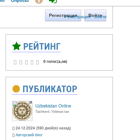
ио
Опросы
Регистрация
Войти
Регистрация
·
Войти
РЕЙТИНГ
0 голос(а,ов)
ПУБЛИКАТОР
Uzbekistan Online
Tashkent, Узбекистан
24.12.2024 (590 дней(я) назад)
Авторский блог