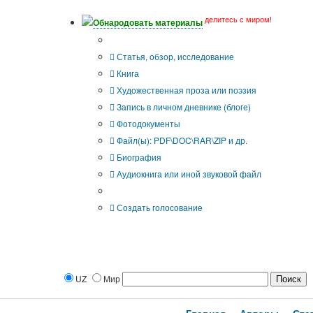
делитесь с миром!
Обнародовать материалы
Тип публикации
Статья, обзор, исследование
Книга
Художественная проза или поэзия
Запись в личном дневнике (блоге)
Фотодокументы
Файл(ы): PDF\DOC\RAR\ZIP и др.
Биография
Аудиокнига или иной звуковой файл
Дополнительные опции:
Создать голосование
UZ
Мир