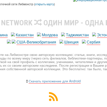
отечной сети Либмонстр (
открыть карту
)
R NETWORK
ОДИН МИР - ОДНА
аина
Казахстан
Молдова
Таджикистан
Эсто
США-Великобритания
Швеция
Сербия
те на Либмонстре свою авторскую коллекцию: статьи, книги, иссл
уды по всему миру (через сеть филиалов, библиотеки-партнеры, по
лкой на свой профиль с коллегами, учениками, читателями и друг
ь их со своим авторским наследием. После регистрации в Вашем 
ия собственной авторской коллекции. Это бесплатно: так было, так 
Скачать приложение для Android