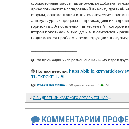
формовочные массы, армирующая добавка, этноку
археологических исследований анализу древней к
формы, орнаментация и технологические приемы 
этнокультурных процессов, происходивших в древн
горизонта З А поселения Тыткескенъ VI, которое 
второй половиной V тыс. до н.э. и относится к ра
поднимаются проблемы реконструкции этнокультур
____________________
Эта публикация была размещена на Либмонстре в другой
Полная версия:
https://biblio.kz/m/articl
ТЫТКЕСКЕНЬ-VI
Uzbekistan Online
·
590 дней(я) назад
0
156
О ВЫДЕЛЕНИИ КАМСКОГО АРЕАЛА ГОНЧАРНЫХ ТРАДИЦИЙ ЭПОХИ НЕОЛИТА
КОММЕНТАРИИ ПРОФЕ