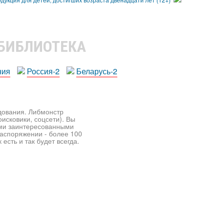
 БИБЛИОТЕКА
ния
Россия-2
Беларусь-2
едования. Либмонстр
исковики, соцсети). Вы
ими заинтересованными
распоряжении - более 100
есть и так будет всегда.