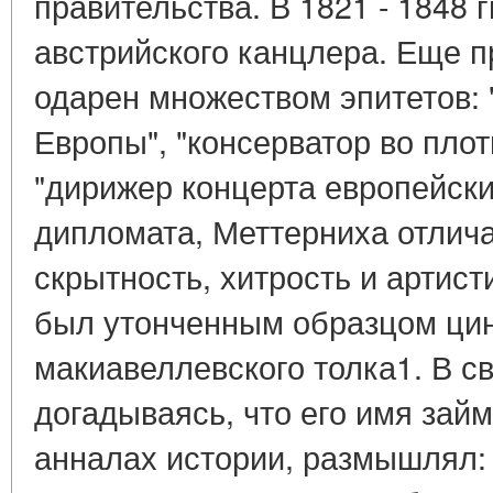
правительства. В 1821 - 1848 г
австрийского канцлера. Еще п
одарен множеством эпитетов:
Европы", "консерватор во плот
"дирижер концерта европейски
дипломата, Меттерниха отлич
скрытность, хитрость и артист
был утонченным образцом цин
макиавеллевского толка1. В с
догадываясь, что его имя зай
анналах истории, размышлял: 