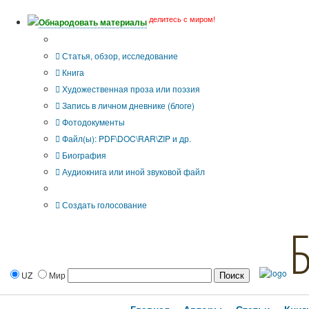
делитесь с миром!
Обнародовать материалы
Тип публикации
Статья, обзор, исследование
Книга
Художественная проза или поэзия
Запись в личном дневнике (блоге)
Фотодокументы
Файл(ы): PDF\DOC\RAR\ZIP и др.
Биография
Аудиокнига или иной звуковой файл
Дополнительные опции:
Создать голосование
UZ
Мир