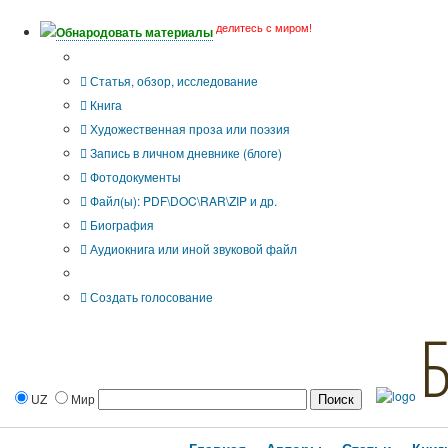
делитесь с миром!
Обнародовать материалы
Тип публикации
Статья, обзор, исследование
Книга
Художественная проза или поэзия
Запись в личном дневнике (блоге)
Фотодокументы
Файл(ы): PDF\DOC\RAR\ZIP и др.
Биография
Аудиокнига или иной звуковой файл
Дополнительные опции:
Создать голосование
UZ
Мир