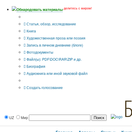
делитесь с миром!
Обнародовать материалы
Тип публикации
Статья, обзор, исследование
Книга
Художественная проза или поэзия
Запись в личном дневнике (блоге)
Фотодокументы
Файл(ы): PDF\DOC\RAR\ZIP и др.
Биография
Аудиокнига или иной звуковой файл
Дополнительные опции:
Создать голосование
UZ
Мир