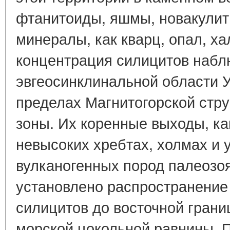
фтанитоиды, яшмы, новакулиты
минералы, как кварц, опал, х
концентрация силицитов набл
эвгеосинклинальной области У
пределах Магнитогорской стр
зоны. Их коренные выходы, ка
невысоких хребтах, холмах и 
вулканогенных пород палеозо
установлено распространение
силицитов до восточной грани
морской цокольной равнины. 