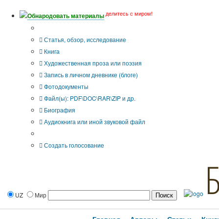
делитесь с миром!
Обнародовать материалы
Тип публикации
Статья, обзор, исследование
Книга
Художественная проза или поэзия
Запись в личном дневнике (блоге)
Фотодокументы
Файл(ы): PDF\DOC\RAR\ZIP и др.
Биография
Аудиокнига или иной звуковой файл
Дополнительные опции:
Создать голосование
UZ
Мир