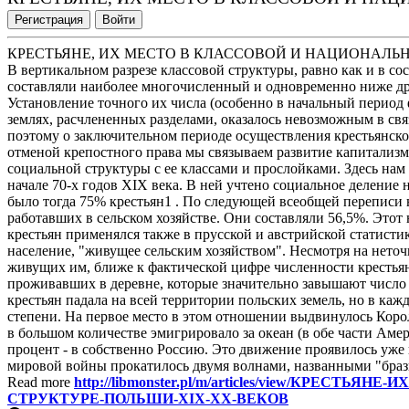
Регистрация
Войти
КРЕСТЬЯНЕ, ИХ МЕСТО В КЛАССОВОЙ И НАЦИОНАЛЬН
В вертикальном разрезе классовой структуры, равно как и в со
составляли наиболее многочисленный и одновременно ниже д
Установление точного их числа (особенно в начальный период
землях, расчлененных разделами, оказалось невозможным в свя
поэтому о заключительном периоде осуществления крестьянско
отменой крепостного права мы связываем развитие капитализм
социальной структуры с ее классами и прослойками. Здесь нам 
начале 70-х годов XIX века. В ней учтено социальное деление
было тогда 75% крестьян1 . По следующей всеобщей переписи на
работавших в сельском хозяйстве. Они составляли 56,5%. Этот
крестьян применялся также в прусской и австрийской статистик
население, "живущее сельским хозяйством". Несмотря на неточн
живущих им, ближе к фактической цифре численности крестьян
проживавших в деревне, которые значительно завышают число 
крестьян падала на всей территории польских земель, но в каж
степени. На первое место в этом отношении выдвинулось Корол
в большом количестве эмигрировало за океан (в обе части Аме
процент - в собственно Россию. Это движение проявилось уже в
мировой войны прокатилось двумя волнами, названными "брази
Read more
http://libmonster.pl/m/articles/view/КРЕС
СТРУКТУРЕ-ПОЛЬШИ-XIX-XX-ВЕКОВ