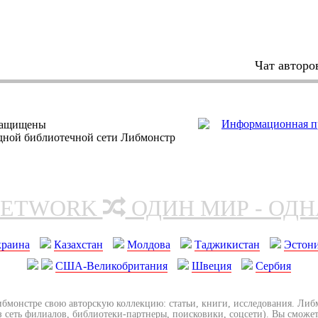
Чат авторо
защищены
одной библиотечной сети Либмонстр
NETWORK
ОДИН МИР - ОД
краина
Казахстан
Молдова
Таджикистан
Эстон
США-Великобритания
Швеция
Сербия
ибмонстре свою авторскую коллекцию: статьи, книги, исследования. Ли
з сеть филиалов, библиотеки-партнеры, поисковики, соцсети). Вы сможет