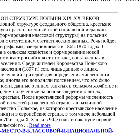
ОЙ СТРУКТУРЕ ПОЛЬШИ XIX-XX ВЕКОВ
словной структуре феодального общества, крестьяне
ругих расположенный слой социальной иерархии.
 формирования классовой структуры) на польских
зи с отсутствием статистических данных. Речь пойдет
й реформы, завершившемся в 1865-1870 годах. С
а в сельском хозяйстве и формирование новой
помогает российская статистика, составленная в
 населения. Среди жителей Королевства Польского
селения (1897 г.) есть лишь данные о лицах,
 не лучший критерий для определения численности
е; иногда его дополняли пояснением, что это было
ости, данные о лицах, занятых в сельском хозяйстве и
, чем полученные на основе сведений о лицах,
крестьян. После крестьянской реформы численность
дой из частей разделенной страны - в различной
евство Польское, из которого крестьянское население
рики) и в европейские страны, в том числе небольшой
 70-е годы XIX в., а в 90-е годы и накануне первой
льской го ...
Read more
ТЬЯНЕ-ИХ-МЕСТО-В-КЛАССОВОЙ-И-НАЦИОНАЛЬНОЙ-