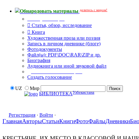
делитесь с миром!
Обнародовать материалы
Тип публикации
Статья, обзор, исследование
Книга
Художественная проза или поэзия
Запись в личном дневнике (блоге)
Фотодокументы
Файл(ы): PDF\DOC\RAR\ZIP и др.
Биография
Аудиокнига или иной звуковой файл
Дополнительные опции:
Создать голосование
UZ
Мир
Узбекистана
БИБЛИОТЕКА
Регистрация
·
Войти
·
Главная
Авторы
Статьи
Книги
Фото
Файлы
Дневники
Би
КРЕСТЬЯНЕ, ИХ МЕСТО В КЛАССОВОЙ И НАЦ