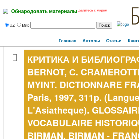
делитесь с миром!
Обнародовать материалы
UZ
Мир
Главная
Авторы
Статьи
Книг
КРИТИКА И БИБЛИОГРАФ
BERNOT, С. CRAMEROTTI,
MYINT. DICTIONNARE FR
Paris, 1997, 311р. (Langu
L'Asiatheque). GLOSSAI
VOCABULAIRE HISTORIQ
BIRMAN, BIRMAN - FRA