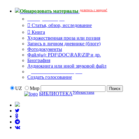
делитесь с миром!
Обнародовать материалы
Тип публикации
Статья, обзор, исследование
Книга
Художественная проза или поэзия
Запись в личном дневнике (блоге)
Фотодокументы
Файл(ы): PDF\DOC\RAR\ZIP и др.
Биография
Аудиокнига или иной звуковой файл
Дополнительные опции:
Создать голосование
UZ
Мир
Узбекистана
БИБЛИОТЕКА