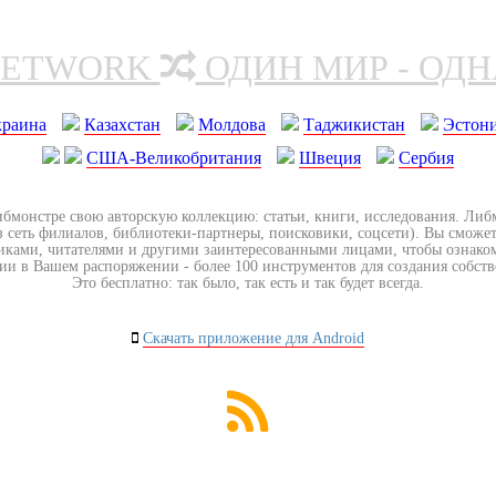
NETWORK
ОДИН МИР - ОД
краина
Казахстан
Молдова
Таджикистан
Эстон
США-Великобритания
Швеция
Сербия
ибмонстре свою авторскую коллекцию: статьи, книги, исследования. Ли
з сеть филиалов, библиотеки-партнеры, поисковики, соцсети). Вы сможет
иками, читателями и другими заинтересованными лицами, чтобы ознако
ии в Вашем распоряжении - более 100 инструментов для создания собст
Это бесплатно: так было, так есть и так будет всегда.
Скачать приложение для Android