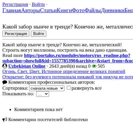
Регистрация
·
Войти
·
Главная
Авторы
Статьи
Книги
Фото
Файлы
Дневники
Би
Какой забор нынче в тренде? Конечно же, металличес
Регистрация
Войти
Какой забор нынче в тренде? Конечно же, металлический!
Строить могут миллионы, построить на века дано единицам.
Read more
https://portalus.ru/modules/motors/rus_readme.php?
subaction=showfull&id=1557785390&archive=&start_from=&u
Uzbekistan Online
·
2643 дней(я) назад
0
505
Огонь. Свет. Цвет. Истинное определение великих понятий
Открытие: без нулевого потенциала никакой ток никуда не пот
Комментарии профессиональных авторов:
Сортировка:
развернуть все
Показывать по:
Комментариев пока нет
Комментарии посетителей библиотеки