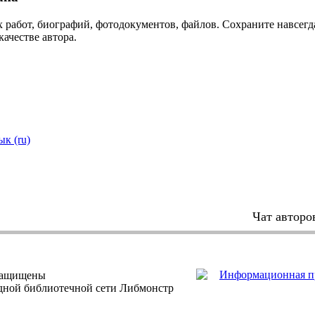
 работ, биографий, фотодокументов, файлов. Сохраните навсегда
качестве автора.
ык (ru)
Чат авторо
защищены
одной библиотечной сети Либмонстр