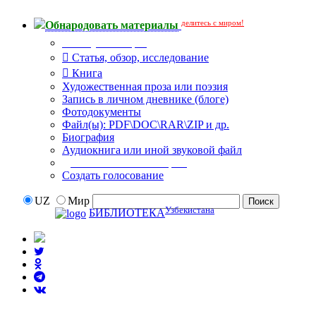
делитесь с миром!
Обнародовать материалы
Тип публикации
Статья, обзор, исследование
Книга
Художественная проза или поэзия
Запись в личном дневнике (блоге)
Фотодокументы
Файл(ы): PDF\DOC\RAR\ZIP и др.
Биография
Аудиокнига или иной звуковой файл
Дополнительные опции:
Создать голосование
UZ
Мир
Узбекистана
БИБЛИОТЕКА