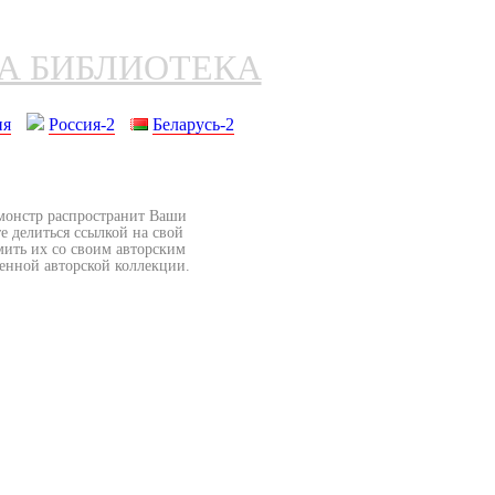
НА БИБЛИОТЕКА
ия
Россия-2
Беларусь-2
бмонстр распространит Ваши
е делиться ссылкой на свой
мить их со своим авторским
венной авторской коллекции.