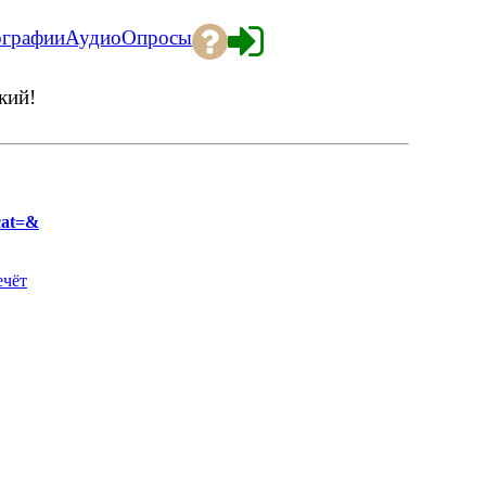
ографии
Аудио
Опросы
кий!
cat=&
ечёт