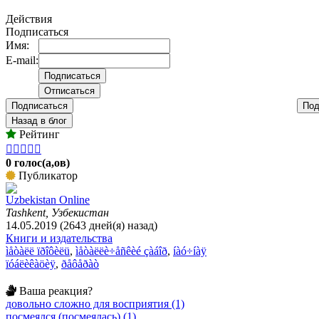
Действия
Подписаться
Имя:
E-mail:
Подписаться
Под
Назад в блог
Рейтинг





0 голос(а,ов)
Публикатор
Uzbekistan Online
Tashkent, Узбекистан
14.05.2019 (2643 дней(я) назад)
Книги и издательства
ìåòàëë ïðîôèëü
,
ìåòàëëè÷åñêèé çàáîð
,
íàó÷íàÿ
ïóáëèêàöèÿ
,
ðåôåðàò
Ваша реакция?
довольно сложно для восприятия (1)
посмеялся (посмеялась) (1)