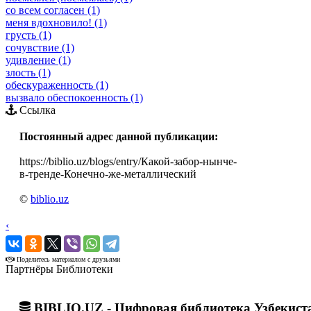
со всем согласен (1)
меня вдохновило! (1)
грусть (1)
сочувствие (1)
удивление (1)
злость (1)
обескураженность (1)
вызвало обеспокоенность (1)
Ссылка
Постоянный адрес данной публикации:
https://biblio.uz/blogs/entry/Какой-забор-нынче-
в-тренде-Конечно-же-металлический
©
biblio.uz
‹
›
Поделитесь материалом с друзьями
Партнёры Библиотеки
BIBLIO.UZ - Цифровая библиотека Узбекист