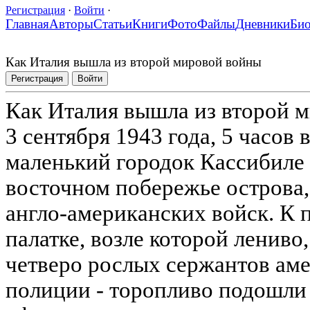
Регистрация
·
Войти
·
Главная
Авторы
Статьи
Книги
Фото
Файлы
Дневники
Би
Как Италия вышла из второй мировой войны
Регистрация
Войти
Как Италия вышла из второй 
3 сентября 1943 года, 5 часов 
маленький городок Кассибиле 
восточном побережье острова
англо-американских войск. К 
палатке, возле которой лениво
четверо рослых сержантов ам
полиции - торопливо подошли