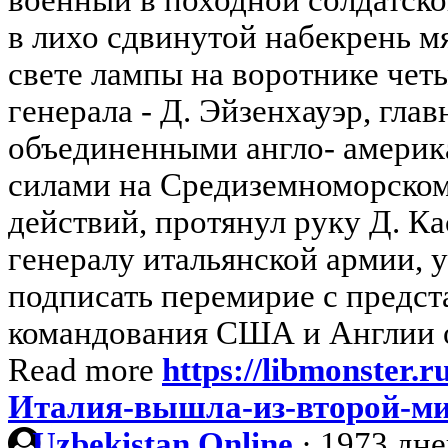
в лихо сдвинутой набекрень м
свете лампы на воротнике чет
генерала - Д. Эйзенхауэр, гл
объединенными англо- амери
силами на Средиземноморском
действий, протянул руку Д. К
генералу итальянской армии,
подписать перемирие с предст
командования США и Англии о
Read more
https://libmonster.r
Италия-вышла-из-второй-м
Uzbekistan Online
·
1973 дне