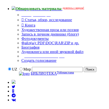
делитесь с миром!
Обнародовать материалы
Тип публикации
Статья, обзор, исследование
Книга
Художественная проза или поэзия
Запись в личном дневнике (блоге)
Фотодокументы
Файл(ы): PDF\DOC\RAR\ZIP и др.
Биография
Аудиокнига или иной звуковой файл
Дополнительные опции:
Создать голосование
UZ
Мир
Узбекистана
БИБЛИОТЕКА