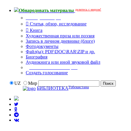
делитесь с миром!
Обнародовать материалы
Тип публикации
Статья, обзор, исследование
Книга
Художественная проза или поэзия
Запись в личном дневнике (блоге)
Фотодокументы
Файл(ы): PDF\DOC\RAR\ZIP и др.
Биография
Аудиокнига или иной звуковой файл
Дополнительные опции:
Создать голосование
UZ
Мир
Узбекистана
БИБЛИОТЕКА