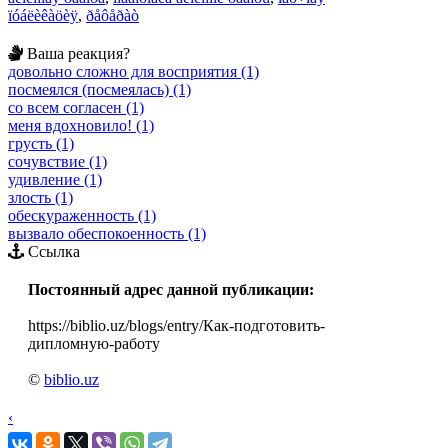
ïóáëèêàöèÿ
,
ðåôåðàò
Ваша реакция?
довольно сложно для восприятия (1)
посмеялся (посмеялась) (1)
со всем согласен (1)
меня вдохновило! (1)
грусть (1)
сочувствие (1)
удивление (1)
злость (1)
обескураженность (1)
вызвало обеспокоенность (1)
Ссылка
Постоянный адрес данной публикации:
https://biblio.uz/blogs/entry/Как-подготовить-
дипломную-работу
©
biblio.uz
‹
›