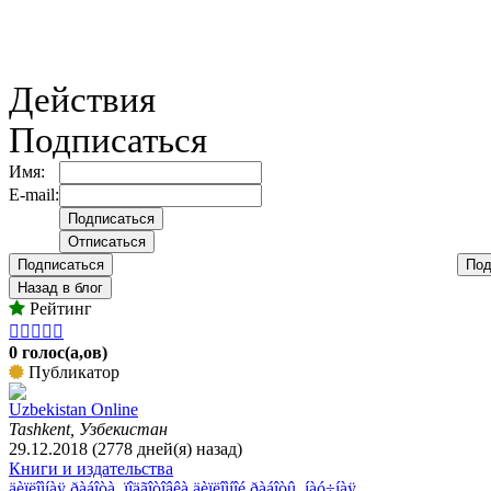
Действия
Подписаться
Имя:
E-mail:
Подписаться
Под
Назад в блог
Рейтинг





0 голос(а,ов)
Публикатор
Uzbekistan Online
Tashkent, Узбекистан
29.12.2018 (2778 дней(я) назад)
Книги и издательства
äèïëîìíàÿ ðàáîòà
,
ïîäãîòîâêà äèïëîìíîé ðàáîòû
,
íàó÷íàÿ