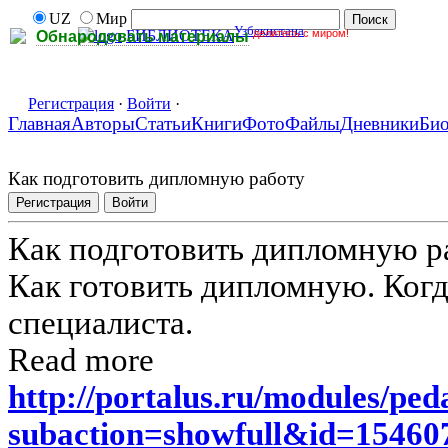
UZ
Мир
Узбекистана
делитесь с миром!
БИБЛИОТЕКА
Обнародовать материалы
Регистрация
·
Войти
·
Главная
Авторы
Статьи
Книги
Фото
Файлы
Дневники
Би
Как подготовить дипломную работу
Регистрация
Войти
Как подготовить дипломную р
Как готовить дипломную. Когда
специалиста.
Read more
http://portalus.ru/modules/pe
subaction=showfull&id=1546