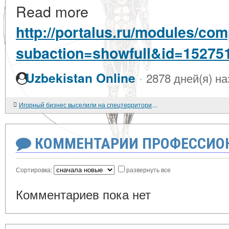
Read more
http://portalus.ru/modules/co
subaction=showfull&id=15275
·
Uzbekistan Online
2878 дней(я) на
Игорный бизнес выселили на спецтерритории и в Интернет. И это - ПРАВИЛЬНО (мнение)
КОММЕНТАРИИ ПРОФЕССИОН
Сортировка:
развернуть все
Комментариев пока нет