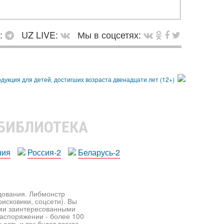
в:
UZ LIVE:
Мы в соцсетях:
 БИБЛИОТЕКА
ния
Россия-2
Беларусь-2
едования. Либмонстр
исковики, соцсети). Вы
ими заинтересованными
распоряжении - более 100
есть и так будет всегда.