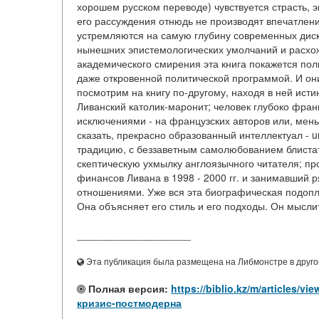
хорошем русском переводе) чувствуется страсть, 
его рассуждения отнюдь не производят впечатлени
устремляются на самую глубину современных диск
нынешних эпистемологических умолчаний и расхож
академического смирения эта книга покажется пол
даже откровенной политической программой. И они
посмотрим на книгу по-другому, находя в ней исти
Ливанский католик-маронит; человек глубоко фра
исключениями - на французских авторов или, мен
сказать, прекрасно образованный интеллектуал - u
традицию, с беззаветным самолюбованием блистат
скептическую ухмылку англоязычного читателя; п
финансов Ливана в 1998 - 2000 гг. и занимавший 
отношениями. Уже вся эта биографическая подопл
Она объясняет его стиль и его подходы. Он мыслит 
____________________
Эта публикация была размещена на Либмонстре в другой
Полная версия:
https://biblio.kz/m/articles
кризис-постмодерна