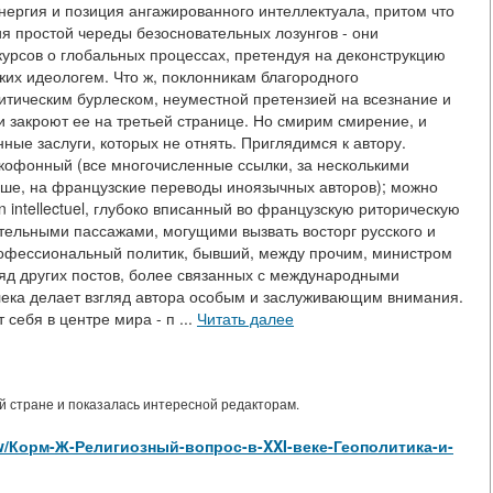
энергия и позиция ангажированного интеллектуала, притом что
я простой череды безосновательных лозунгов - они
урсов о глобальных процессах, претендуя на деконструкцию
их идеологем. Что ж, поклонникам благородного
итическим бурлеском, неуместной претензией на всезнание и
 закроют ее на третьей странице. Но смирим смирение, и
нные заслуги, которых не отнять. Приглядимся к автору.
нкофонный (все многочисленные ссылки, за несколькими
ьше, на французские переводы иноязычных авторов); можно
n intellectuel, глубоко вписанный во французскую риторическую
ельными пассажами, могущими вызвать восторг русского и
рофессиональный политик, бывший, между прочим, министром
ряд других постов, более связанных с международными
ека делает взгляд автора особым и заслуживающим внимания.
себя в центре мира - п ...
Читать далее
 стране и показалась интересной редакторам.
/view/Корм-Ж-Религиозный-вопрос-в-XXI-веке-Геополитика-и-