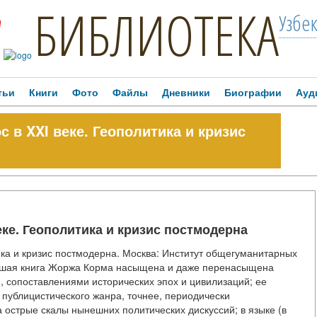
БИБЛИОТЕКА
Узбе
!
тьи
Книги
Фото
Файлы
Дневники
Биографии
Ауд
 в XXI веке. Геополитика и кризис
еке. Геополитика и кризис постмодерна
ика и кризис постмодерна. Москва: Институт общегуманитарных
ольшая книга Жоржа Корма насыщена и даже перенасыщена
опоставлениями исторических эпох и цивилизаций; ее
 публицистического жанра, точнее, периодически
а острые скалы нынешних политических дискуссий; в языке (в