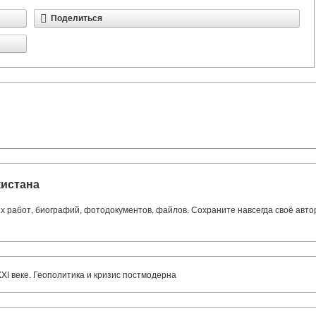
Поделиться
кистана
ких работ, биографий, фотодокументов, файлов. Сохраните навсегда своё авт
XI веке. Геополитика и кризис постмодерна