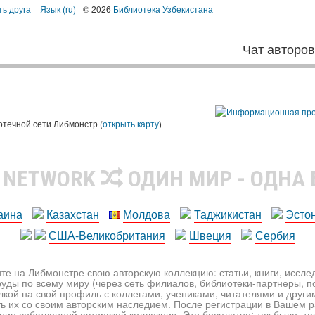
ть друга
Язык (ru)
© 2026
Библиотека Узбекистана
Чат авторо
ы
отечной сети Либмонстр (
открыть карту
)
R NETWORK
ОДИН МИР - ОДНА
аина
Казахстан
Молдова
Таджикистан
Эсто
США-Великобритания
Швеция
Сербия
те на Либмонстре свою авторскую коллекцию: статьи, книги, иссл
уды по всему миру (через сеть филиалов, библиотеки-партнеры, по
лкой на свой профиль с коллегами, учениками, читателями и друг
ь их со своим авторским наследием. После регистрации в Вашем 
ия собственной авторской коллекции. Это бесплатно: так было, так 