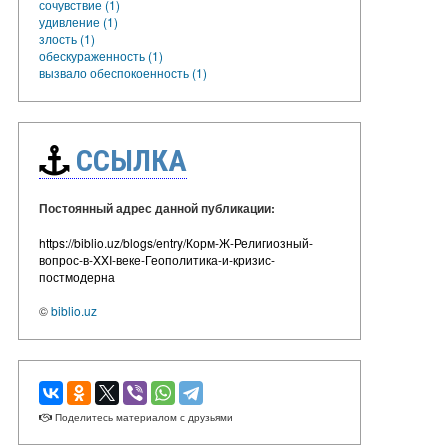
сочувствие (1)
удивление (1)
злость (1)
обескураженность (1)
вызвало обеспокоенность (1)
ССЫЛКА
Постоянный адрес данной публикации:
https://biblio.uz/blogs/entry/Корм-Ж-Религиозный-
вопрос-в-XXI-веке-Геополитика-и-кризис-
постмодерна
©
biblio.uz
Поделитесь материалом с друзьями