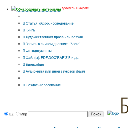
делитесь с миром!
Обнародовать материалы
Тип публикации
Статья, обзор, исследование
Книга
Художественная проза или поэзия
Запись в личном дневнике (блоге)
Фотодокументы
Файл(ы): PDF\DOC\RAR\ZIP и др.
Биография
Аудиокнига или иной звуковой файл
Дополнительные опции:
Создать голосование
UZ
Мир