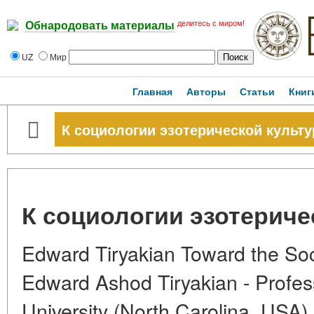
делитесь с миром!
Обнародовать материалы
UZ
Мир
Главная
Авторы
Статьи
Книг
К социологии эзотерической культ
К социологии эзотериче
Edward Tiryakian Toward the Soci
Edward Ashod Tiryakian - Profes
University (North Carolina, US