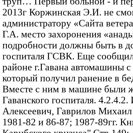
труп… Первый больной - и пер
2013г Коржинская Э.И. не смо
администратору «Сайта ветер
Г.А. место захоронения «анады
подробности должны быть в д
госпиталя ГСВК. Еще сообщила
районе г.Гавана автомашины с
который получил ранение в бе
Вместе с ним в машине были
Гаванского госпиталя. 4.2.4.2.
Алексеевич, Гаврилов Михаил
1981-82 и 86-87; 1987-89гг. К
Карибского кризиса" Стр.149: