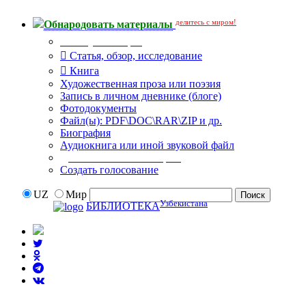
делитесь с миром!
Обнародовать материалы
Тип публикации
Статья, обзор, исследование
Книга
Художественная проза или поэзия
Запись в личном дневнике (блоге)
Фотодокументы
Файл(ы): PDF\DOC\RAR\ZIP и др.
Биография
Аудиокнига или иной звуковой файл
Дополнительные опции:
Создать голосование
UZ
Мир
Узбекистана
БИБЛИОТЕКА