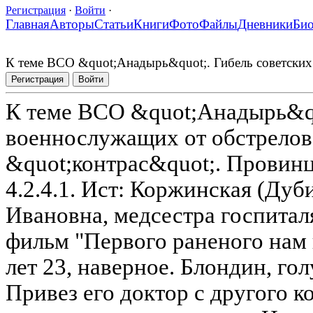
Регистрация
·
Войти
·
Главная
Авторы
Статьи
Книги
Фото
Файлы
Дневники
Би
К теме ВСО &quot;Анадырь&quot;. Гибель советских
Регистрация
Войти
К теме ВСО &quot;Анадырь&qu
военнослужащих от обстрелов
&quot;контрас&quot;. Провин
4.2.4.1. Ист: Коржинская (Дуб
Ивановна, медсестра госпитал
фильм "Первого раненого нам
лет 23, наверное. Блондин, го
Привез его доктор с другого к