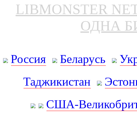
LIBMONSTER N
ОДНА Б
Россия
Беларусь
Ук
Таджикистан
Эстон
США-Великобрит