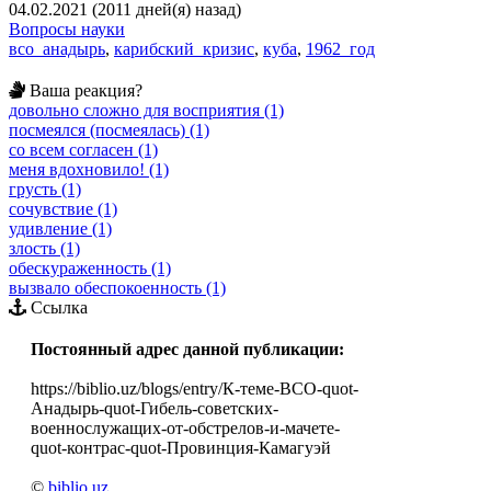
04.02.2021 (2011 дней(я) назад)
Вопросы науки
всо_анадырь
,
карибский_кризис
,
куба
,
1962_год
Ваша реакция?
довольно сложно для восприятия (1)
посмеялся (посмеялась) (1)
со всем согласен (1)
меня вдохновило! (1)
грусть (1)
сочувствие (1)
удивление (1)
злость (1)
обескураженность (1)
вызвало обеспокоенность (1)
Ссылка
Постоянный адрес данной публикации:
https://biblio.uz/blogs/entry/К-теме-ВСО-quot-
Анадырь-quot-Гибель-советских-
военнослужащих-от-обстрелов-и-мачете-
quot-контрас-quot-Провинция-Камагуэй
©
biblio.uz