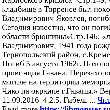
кладбище в Торренсе был по
Владимирович Яковлев, погибш
Сегодня известно, что он поги
области брюшины»Стр.146: «
Владимирович, 1941 года рожд
Тернопольский район, с.Крем
Погиб 5 августа 1962г. Похоро
провинция Гавана. Перезахорон
могиле на территории мемориа
Чико на окраине г.Гаваны.» Ве
11.09.2016. 4.2.5. Гибель ...
Чит
Read more
https://libmonster.r