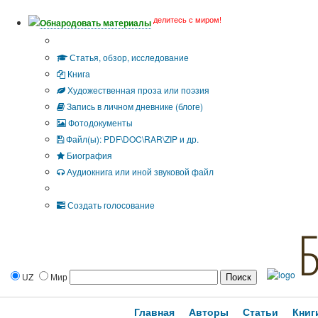
делитесь с миром!
Обнародовать материалы
Тип публикации
Статья, обзор, исследование
Книга
Художественная проза или поэзия
Запись в личном дневнике (блоге)
Фотодокументы
Файл(ы): PDF\DOC\RAR\ZIP и др.
Биография
Аудиокнига или иной звуковой файл
Дополнительные опции:
Создать голосование
UZ
Мир
Главная
Авторы
Статьи
Книг