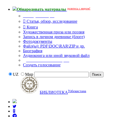
делитесь с миром!
Обнародовать материалы
Тип публикации
Статья, обзор, исследование
Книга
Художественная проза или поэзия
Запись в личном дневнике (блоге)
Фотодокументы
Файл(ы): PDF\DOC\RAR\ZIP и др.
Биография
Аудиокнига или иной звуковой файл
Дополнительные опции:
Создать голосование
UZ
Мир
Узбекистана
БИБЛИОТЕКА