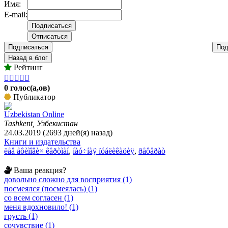
Имя:
E-mail:
Подписаться
Под
Назад в блог
Рейтинг





0 голос(а,ов)
Публикатор
Uzbekistan Online
Tashkent, Узбекистан
24.03.2019 (2693 дней(я) назад)
Книги и издательства
ëåâ åôèìîâè× êåðòìàí
,
íàó÷íàÿ ïóáëèêàöèÿ
,
ðåôåðàò
Ваша реакция?
довольно сложно для восприятия (1)
посмеялся (посмеялась) (1)
со всем согласен (1)
меня вдохновило! (1)
грусть (1)
сочувствие (1)