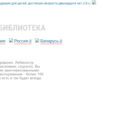
 БИБЛИОТЕКА
ния
Россия-2
Беларусь-2
едования. Либмонстр
исковики, соцсети). Вы
ими заинтересованными
распоряжении - более 100
есть и так будет всегда.