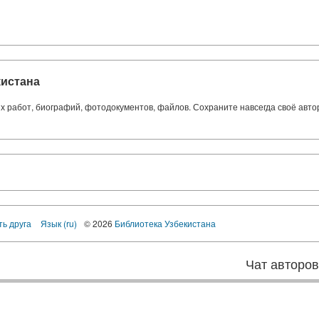
кистана
ких работ, биографий, фотодокументов, файлов. Сохраните навсегда своё авт
ть друга
Язык (ru)
© 2026
Библиотека Узбекистана
Чат авторо