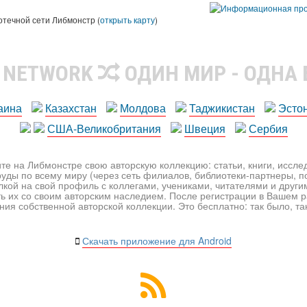
ы
отечной сети Либмонстр (
открыть карту
)
R NETWORK
ОДИН МИР - ОДНА
аина
Казахстан
Молдова
Таджикистан
Эсто
США-Великобритания
Швеция
Сербия
те на Либмонстре свою авторскую коллекцию: статьи, книги, иссл
уды по всему миру (через сеть филиалов, библиотеки-партнеры, по
лкой на свой профиль с коллегами, учениками, читателями и друг
ь их со своим авторским наследием. После регистрации в Вашем 
ия собственной авторской коллекции. Это бесплатно: так было, так 
Скачать приложение для Android