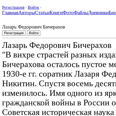
Регистрация
·
Войти
·
Главная
Авторы
Статьи
Книги
Фото
Файлы
Дневники
Би
Лазарь Федорович Бичерахов
Регистрация
Войти
Лазарь Федорович Бичерахов
"В вихре страстей разных изд
Бичерахова осталось пустое ме
1930-е гг. соратник Лазаря Фе
Никитин. Спустя восемь десят
изменилось. Имя одного из яр
гражданской войны в России о
Советская историческая наука