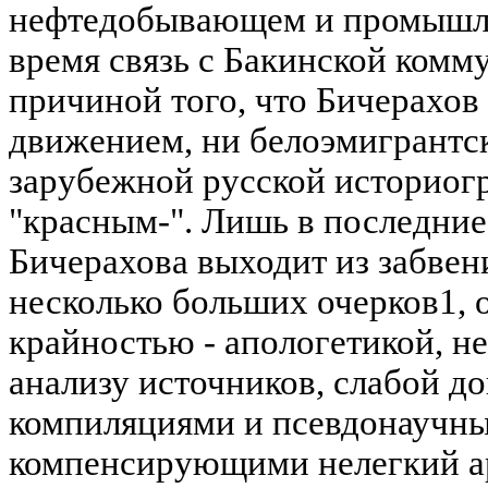
нефтедобывающем и промышле
время связь с Бакинской комм
причиной того, что Бичерахов
движением, ни белоэмигрантск
зарубежной русской историогр
"красным-". Лишь в последние
Бичерахова выходит из забве
несколько больших очерков1,
крайностью - апологетикой, н
анализу источников, слабой д
компиляциями и псевдонаучн
компенсирующими нелегкий а