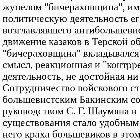
жупелом "бичераховщина", име
политическую деятельность ег
возглавлявшего антибольшеви
движение казаков в Терской о
"бичераховщина" вкладывался
смысл, реакционная и "контр
деятельность, не достойная ни
Сотрудничество войскового с
большевистским Бакинским с
руководством С. Г. Шаумяна в
существования стало удобным
него краха большевиков в эт