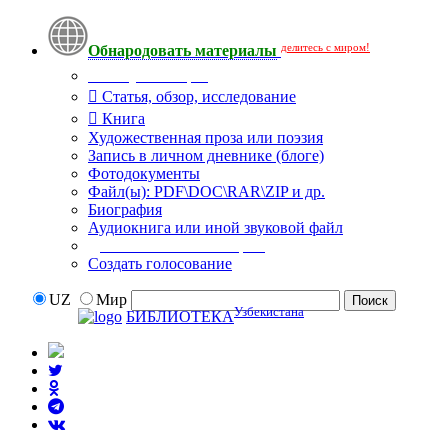
делитесь с миром!
Обнародовать материалы
Тип публикации
Статья, обзор, исследование
Книга
Художественная проза или поэзия
Запись в личном дневнике (блоге)
Фотодокументы
Файл(ы): PDF\DOC\RAR\ZIP и др.
Биография
Аудиокнига или иной звуковой файл
Дополнительные опции:
Создать голосование
UZ
Мир
Узбекистана
БИБЛИОТЕКА