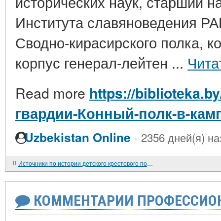
исторических наук, старший н
Института славяноведения РАН
Сводно-кирасирского полка, к
корпус генерал-лейтен ...
Чита
Read more
https://biblioteka.b
гвардии-Конный-полк-в-камп
·
Uzbekistan Online
2356 дней(я) на
Источники по истории детского крестового похода 1212 г.
КОММЕНТАРИИ ПРОФЕССИОН