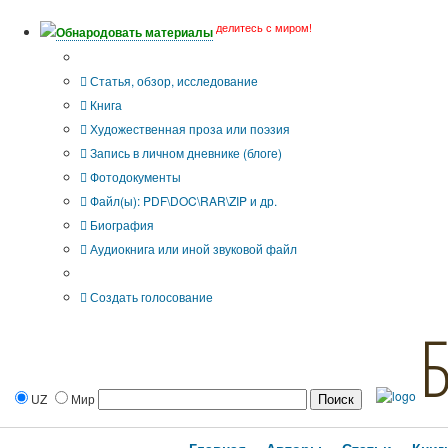
делитесь с миром!
Обнародовать материалы
Тип публикации
Статья, обзор, исследование
Книга
Художественная проза или поэзия
Запись в личном дневнике (блоге)
Фотодокументы
Файл(ы): PDF\DOC\RAR\ZIP и др.
Биография
Аудиокнига или иной звуковой файл
Дополнительные опции:
Создать голосование
UZ
Мир