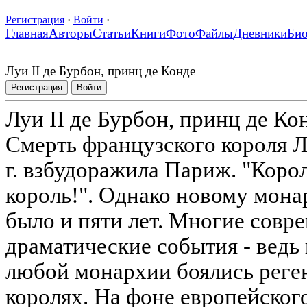
Регистрация
·
Войти
·
Главная
Авторы
Статьи
Книги
Фото
Файлы
Дневники
Би
Луи II де Бурбон, принц де Конде
Регистрация
Войти
Луи II де Бурбон, принц де Ко
Смерть французского короля Л
г. взбудоражила Париж. "Корол
король!". Однако новому мон
было и пяти лет. Многие совр
драматические события - ведь
любой монархии боялись реге
королях. На фоне европейског