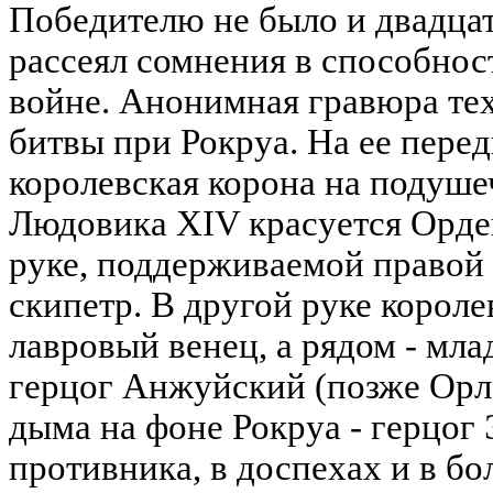
Победителю не было и двадцати
рассеял сомнения в способнос
войне. Анонимная гравюра тех
битвы при Рокруа. На ее пере
королевская корона на подуше
Людовика XIV красуется Орден
руке, поддерживаемой правой р
скипетр. В другой руке корол
лавровый венец, а рядом - мл
герцог Анжуйский (позже Орле
дыма на фоне Рокруа - герцог
противника, в доспехах и в б