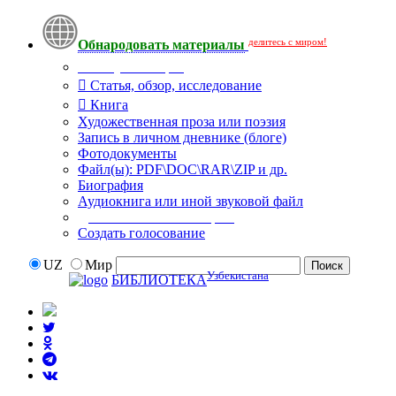
делитесь с миром!
Обнародовать материалы
Тип публикации
Статья, обзор, исследование
Книга
Художественная проза или поэзия
Запись в личном дневнике (блоге)
Фотодокументы
Файл(ы): PDF\DOC\RAR\ZIP и др.
Биография
Аудиокнига или иной звуковой файл
Дополнительные опции:
Создать голосование
UZ
Мир
Узбекистана
БИБЛИОТЕКА