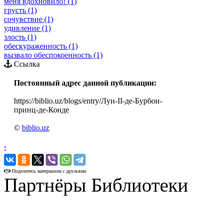
меня вдохновило! (1)
грусть (1)
сочувствие (1)
удивление (1)
злость (1)
обескураженность (1)
вызвало обеспокоенность (1)
Ссылка
Постоянный адрес данной публикации:
https://biblio.uz/blogs/entry/Луи-II-де-Бурбон-
принц-де-Конде
©
biblio.uz
‹
›
Поделитесь материалом с друзьями
Партнёры Библиотеки