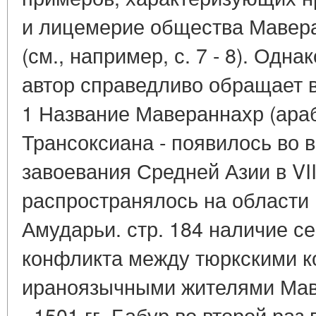
и лицемерие общества Мавера
(см., например, с. 7 - 8). Одн
автор справедливо обращает 
1 Название Мавераннахр (араб.)
Трансоксиана - появилось во 
завоевания Средней Азии в VII-
распространялось на области 
Амударьи. стр. 184 наличие с
конфликта между тюркскими к
ираноязычными жителями Маве
- 1501 гг. Бабур во второй раз