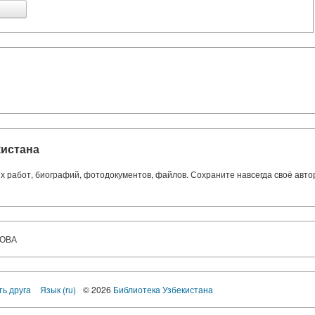
кистана
ких работ, биографий, фотодокументов, файлов. Сохраните навсегда своё авт
ЛОВА
ть друга
Язык (ru)
© 2026
Библиотека Узбекистана