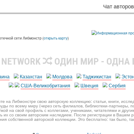
Чат авторо
ы
отечной сети Либмонстр (
открыть карту
)
R NETWORK
ОДИН МИР - ОДНА
аина
Казахстан
Молдова
Таджикистан
Эсто
США-Великобритания
Швеция
Сербия
те на Либмонстре свою авторскую коллекцию: статьи, книги, иссл
уды по всему миру (через сеть филиалов, библиотеки-партнеры, по
лкой на свой профиль с коллегами, учениками, читателями и друг
ь их со своим авторским наследием. После регистрации в Вашем 
ия собственной авторской коллекции. Это бесплатно: так было, так 