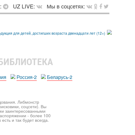
в:
UZ LIVE:
Мы в соцсетях:
 БИБЛИОТЕКА
ния
Россия-2
Беларусь-2
едования. Либмонстр
исковики, соцсети). Вы
ими заинтересованными
распоряжении - более 100
есть и так будет всегда.