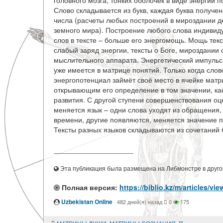
головного мозга, тонких оболочек в виде энергий 
Слово складывается из букв, каждая буква получен
числа (расчеты любых построений в мироздании д
земного мира). Построение любого слова индивид
слов в тексте – больше его энергомощь. Мощь текс
слабый заряд энергии, тексты о Боге, мироздани
мыслительного аппарата. Энергетический импульс 
уже имеется в матрице понятий. Только когда сло
энергопотенциал займёт своё место в ячейке мат
открывающим его определение в том значении, ка
развития. С другой ступени совершенствования о
меняется язык – одни слова уходят из обращения,
времени, другие появляются, меняется значение п
Тексты разных языков складываются из сочетаний б
____________________
Эта публикация была размещена на Либмонстре в другой
Полная версия:
https://biblio.kz/m/articl
Uzbekistan Online
·
482 дней(я) назад
0
175