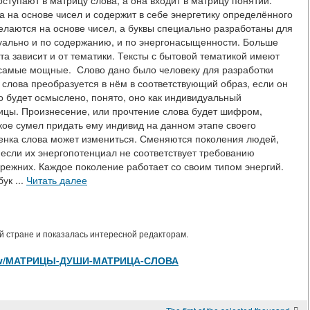
поступают в матрицу слова, а она входит в матрицу понятий.
а на основе чисел и содержит в себе энергетику определённого
елаются на основе чисел, а буквы специально разработаны для
уально и по содержанию, и по энергонасыщенности. Больше
та зависит и от тематики. Тексты с бытовой тематикой имеют
и самые мощные. Слово дано было человеку для разработки
слова преобразуется в нём в соответствующий образ, если он
во будет осмыслено, понято, оно как индивидуальный
рицы. Произнесение, или прочтение слова будет шифром,
кое сумел придать ему индивид на данном этапе своего
ценка слова может измениться. Сменяются поколения людей,
 если их энергопотенциал не соответствует требованию
режних. Каждое поколение работает со своим типом энергий.
ук ...
Читать далее
 стране и показалась интересной редакторам.
es/view/МАТРИЦЫ-ДУШИ-МАТРИЦА-СЛОВА