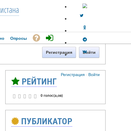
кистана
ио
Опросы
Регистрация
Войти
Регистрация
·
Войти
РЕЙТИНГ
0 голос(а,ов)
ПУБЛИКАТОР